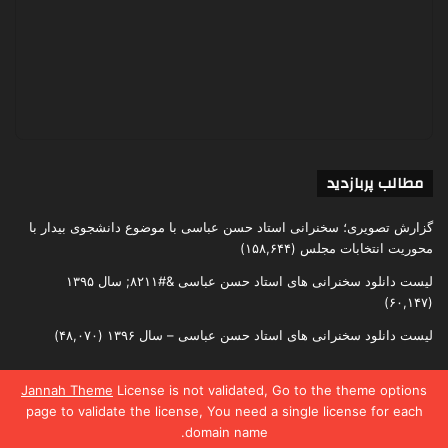
مطالب پربازدید
گزارش تصویری؛ سخنرانی استاد حسن عباسی با موضوع دانشجوی بیدار با
محوریت انتخابات مجلس
(۱۵۸,۶۴۴)
لیست دانلود سخنرانی های استاد حسن عباسی &#۸۲۱۱; سال ۱۳۹۵
(۶۰,۱۴۷)
لیست دانلود سخنرانی های استاد حسن عباسی – سال ۱۳۹۶
(۴۸,۰۷۰)
Jannah Theme
License is not validated, Go to the theme options
page to validate the license, You need a single license for each
تمامی حقوق متعلق به اندیشکده یقین است
domain name.