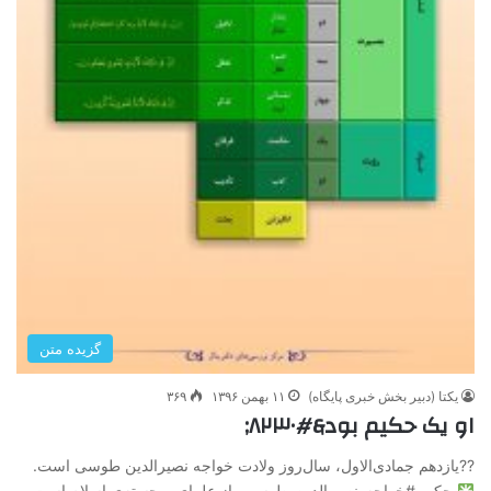
گزیده متن
یکتا (دبیر بخش خبری پایگاه)
۱۱ بهمن ۱۳۹۶
۳۶۹
او یک حکیم بود&#۸۲۳۰;
??یازدهم جمادی‌الاول، سال‌روز ولادت خواجه نصیرالدین طوسی است.
حکیم #خواجه_نصیرالدین_طوسی، از علمای برجسته‌ی اسلام است