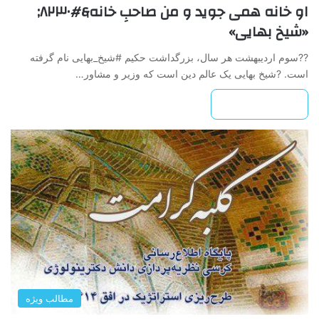
او خانه همی جوید و من صاحبِ خانه&#۸۲۳۰;
«شیخ بهایی»
??سوم اردیبهشت هر سال، بزرگداشت حکیم #شیخ_بهایی نام گرفته
ا‌ست. ?شیخ بهایی یک عالم دین است که وزیر و مشاور…
بیشتر بخوانید »
مطالب ویژه