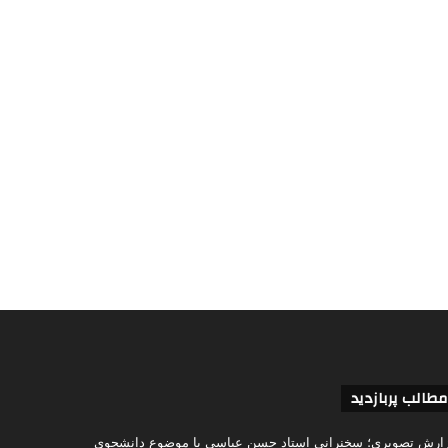
مطالب پربازدید
ارش تصویری؛ سخنرانی استاد حسن عباسی با موضوع دانشجوی