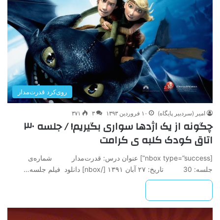
روی‌کرد قدرت‌مدار
امیر (سردبیر پایگاه)
۱۰ فروردین ۱۳۹۳
۳
۳۷۱
چگونه از يک اژدها سواری بگيريم! / جلسه ۳۰
اتاق کودک کلبه ی کرامت
[nbox type=”success”] عنوان درس: قدرت‌مدار شماره‌ی
جلسه: 30 تاريخ: ۲۷ آبان ۱۳۹۱ ‌[/nbox] دانلود فیلم جلسه…
بیشتر بخوانید »