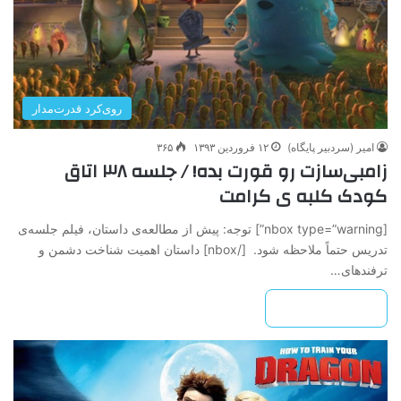
روی‌کرد قدرت‌مدار
امیر (سردبیر پایگاه)
۱۲ فروردین ۱۳۹۳
۳۶۵
زامبی‌سازت رو قورت بده! / جلسه ۳۸ اتاق
کودک کلبه ی کرامت
[nbox type=”warning”] ‌‌‌‌‌‌توجه: پیش از مطالعه‌ی داستان، فیلم جلسه‌ی
تدریس حتماً ملاحظه شود. [/nbox] داستان اهمیت شناخت دشمن و
ترفند‌های…
بیشتر بخوانید »