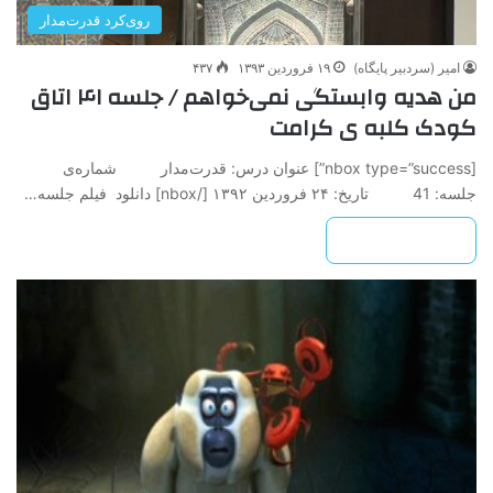
روی‌کرد قدرت‌مدار
امیر (سردبیر پایگاه)
۱۹ فروردین ۱۳۹۳
۴۳۷
من هدیه وابستگی نمی‌خواهم / جلسه ۴۱ اتاق
کودک کلبه ی کرامت
[nbox type=”success”] عنوان درس: قدرت‌مدار شماره‌ی
جلسه: 41 تاريخ: ۲۴ فروردين ۱۳۹۲ ‌[/nbox] دانلود فیلم جلسه…
بیشتر بخوانید »