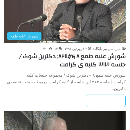
شورش علیه طمع
امیر (سردبیر پایگاه)
۲ فروردین ۱۳۹۱
۱۴
۴۲۰
شورش علیه طمع ۸ &#۸۲۱۱; دکترین شوک /
جلسه ۳۱۳ کلبه ی کرامت
شورش علیه طمع ۸ – دکترین شوک / مجموعه جلسات کلبه
کرامت | جلسه ۳۱۳ این جلسه از کلبه کرامت مربوط به بحث تخصصی
دکترین…
بیشتر بخوانید »