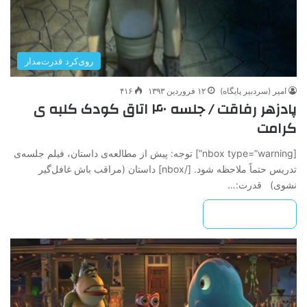
روی‌کرد قدرت‌مدار
امیر (سردبیر پایگاه)
۱۲ فروردین ۱۳۹۳
۴۱۶
پادزهر رفاقت / جلسه ۴۰ اتاق کودک کلبه ی
کرامت
[nbox type=”warning”] ‌‌‌توجه: پیش از مطالعه‌ی داستان، فیلم جلسه‌ی
تدریس حتماً ملاحظه شود. [/nbox] داستان (مراقب باش غافل‌گیر
نشوی) قدرت:…
بیشتر بخوانید »