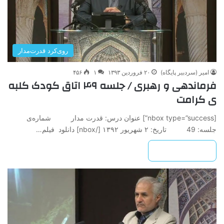
روی‌کرد قدرت‌مدار
امیر (سردبیر پایگاه)
۲۰ فروردین ۱۳۹۳
۱
۴۵۶
فرماندهی و رهبری / جلسه ۴۹ اتاق کودک کلبه
ی کرامت
[nbox type=”success”] عنوان درس: قدرت مدار شماره‌ی
جلسه: 49 تاريخ: ۲ شهریور ۱۳۹۲ ‌[/nbox] دانلود فیلم…
بیشتر بخوانید »