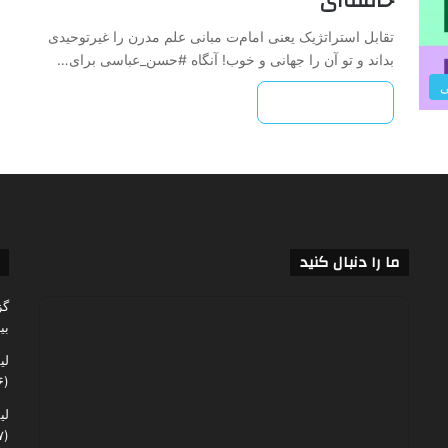
خامنه‌ای
تقابل استراتژیک یعنی امام‌ت مبانی علم مدرن را غیرتوحیدی
بداند و تو آن را جهانی و خوب! آنگاه #حسن_عباسی‌ برای…
ی
بیشتر بخوانید »
ما را دنبال کنید
گز
بی
لی
(۶۰,۱۴۶)
لی
(۴۸,۰۶۷)