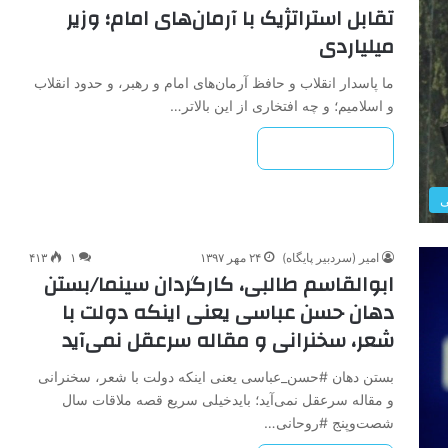
تقابل استراتژیک با آرمان‌های امام؛ وزیر
میلیاردی
ما پاسدار انقلاب و حافظ آرمان‌های امام و رهبر، و حدود انقلاب
و اسلامیم؛ و چه افتخاری از این بالاتر…
بیشتر بخوانید »
ی
امیر (سردبیر پایگاه)
۲۴ مهر ۱۳۹۷
۱
۴۱۳
ابوالقاسم طالبی، کارگردان سینما/بستن
دهان حسن عباسى يعنى اینکه دولت با
شعر، سخنرانى و مقاله سرعقل نمى‌آيد
بستن دهان #حسن_عباسى يعنى اینکه دولت با شعر، سخنرانى
و مقاله سرعقل نمى‌آيد؛ بايدخيلى سريع قصه ملاقات سال
شصت‌وپنج #روحانى…