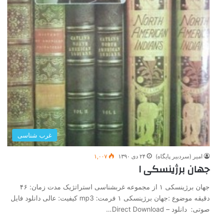
غرب شناسی
امیر (سردبیر پایگاه)
۲۴ دی ۱۳۹۰
۱,۰۰۷
جهان برژینسکی ۱
جهان برژینسکی ۱ از مجموعه غرب­شناسی استراتژیک مدت زمان: ۴۶
دقیقه موضوع :جهان برژینسکی ۱ فرمت: mp3 کیفیت: عالی دانلود فایل
صوتی: دانلود – Direct Download…