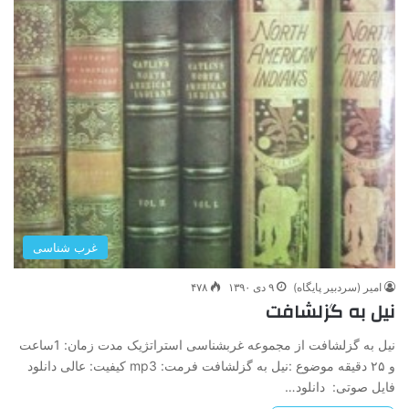
غرب شناسی
امیر (سردبیر پایگاه)
۹ دی ۱۳۹۰
۴۷۸
نیل به گزلشافت
نیل به گزلشافت از مجموعه غرب­شناسی استراتژیک مدت زمان: 1ساعت
و ۲۵ دقیقه موضوع :نیل به گزلشافت فرمت: mp3 کیفیت: عالی دانلود
فایل صوتی: دانلود…