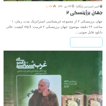
امیر (سردبیر پایگاه)
۲۴ دی ۱۳۹۰
۱,۰۴۶
جهان برژینسکی ۲
جهان برژینسکی ۲ از مجموعه غرب­شناسی استراتژیک مدت زمان: ۱
ساعت ۲۲ دقیقه موضوع :جهان برژینسکی ۲ فرمت: mp3 کیفیت: عالی
دانلود فایل صوتی:…
بیشتر بخوانید »