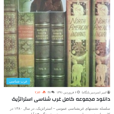
غرب شناسی
امیر (سردبیر پایگاه)
۶ فروردین ۱۳۹۱
۳۷
۲,۸۲۰
دانلود مجموعه کامل غرب شناسی استراتژیک
سلسله نشست­های غرب­شناسی عمومی – استراتژیک، در سال ۱۳۸۰ در