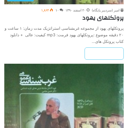
امیر (سردبیر پایگاه)
۲۰ اسفند ۱۳۹۰
۱۰
۱,۸۶۴
پروتکلهای یهود
پروتکلهای یهود از مجموعه غرب­شناسی استراتژیک مدت زمان: ۱ ساعت و
۲۰ دقیقه موضوع :پروتکلهای یهود فرمت: mp3 کیفیت: عالی + دانلود
کتاب پروتکل های…
بیشتر بخوانید »