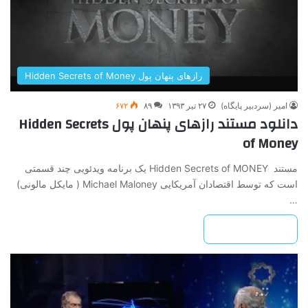
رازهای پنهان پول Hidden Secrets of Money
امیر (سردبیر پایگاه)
۲۷ تیر ۱۳۹۳
۸۹
۶۷۲
دانلود مستند رازهای پنهان پول Hidden Secrets
of Money
مستند Hidden Secrets of MONEY یک برنامه ویدئویی چند قسمتی
است که توسط اقتصادان آمریکایی Michael Maloney ( مایکل مالونی)
…
بیشتر بخوانید »