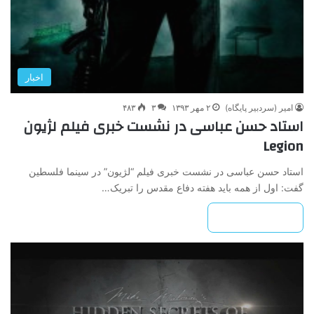
اخبار
امیر (سردبیر پایگاه)
۲ مهر ۱۳۹۳
۳
۴۸۳
استاد حسن عباسی در نشست خبری فیلم لژیون
Legion
استاد حسن عباسی در نشست خبری فیلم “لژیون” در سینما فلسطین
گفت: اول از همه باید هفته دفاع مقدس را تبریک…
بیشتر بخوانید »