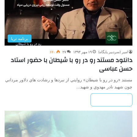
برنامه ثریا
امیر (سردبیر پایگاه)
۱۹ مهر ۱۳۹۳
۲۷
۶۶۰
دانلود مستند رو در رو با شیطان با حضور استاد
حسن عباسی
مستند «رو در رو با شيطان» روايتي از نبردها و رشادت هاي دلاور مرداني
چون شهيد نادر مهدوي و شهيد…
بیشتر بخوانید »