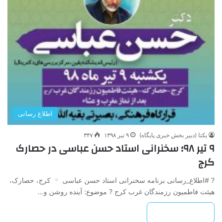
اطلاع رسانی
یکتا (دبیر بخش خبری پایگاه)
۹ تیر ۱۳۹۸
۳۴۷
۹ تیر ۹۸؛ سخنرانی استاد حسن عباسی در حصارک
کرج
? #اطلاع_رسانی برنامه سخنرانی استاد حسن عباسی
کرج، حصارک،
هیئت فاطمیون رزمندگان غرب کرج ? موضوع: آینده روشن و…
بیشتر بخوانید »