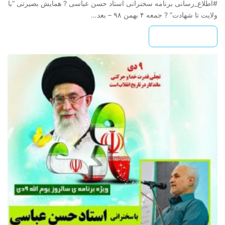
#اطلاع_رسانی برنامه سخنرانی استاد حسن عباسی ? همایش بصیرتی “با
ولایت تا شهادت” ? جمعه ۴ بهمن ۹۸ – بعد…
بیشتر بخوانید »