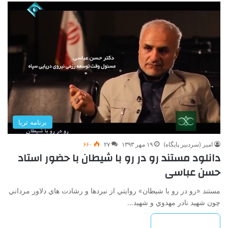
برنامه ثریا
امیر (سردبیر پایگاه)
۱۹ مهر ۱۳۹۳
۲۷
۶۶۰
دانلود مستند رو در رو با شیطان با حضور استاد
حسن عباسی
مستند «رو در رو با شيطان» روايتي از نبردها و رشادت هاي دلاور مرداني
چون شهيد نادر مهدوي و شهيد…
بیشتر بخوانید »