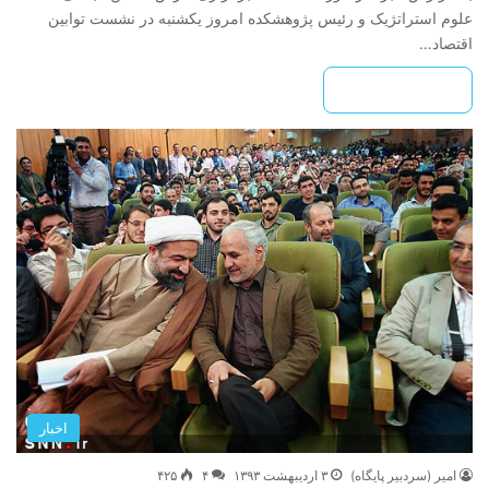
علوم استراتژیک و رئیس پژوهشکده امروز یکشنبه در نشست توابین
اقتصاد…
بیشتر بخوانید »
اخبار
امیر (سردبیر پایگاه)
۳ اردیبهشت ۱۳۹۳
۴
۴۲۵