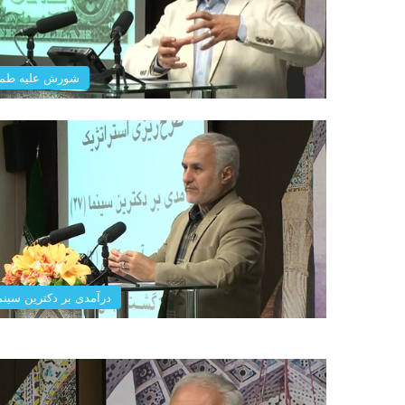
شورش علیه طم
درآمدی بر دکترین سینم