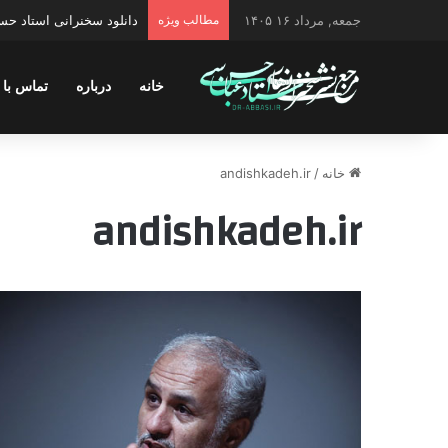
جمعه, مرداد ۱۶ ۱۴۰۵
مطالب ویژه
دانلود سخنرانی استاد حسن 
خانه
درباره
تماس با 
خانه
/
andishkadeh.ir
andishkadeh.ir