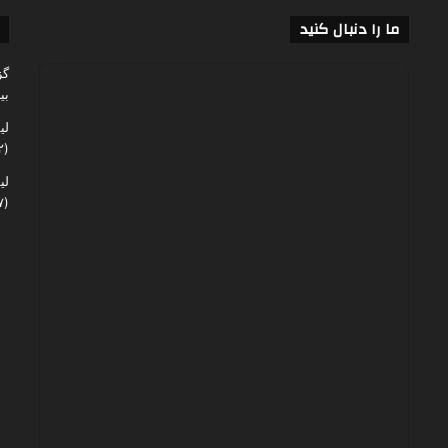
ما را دنبال کنید
گز
بی
لی
(۶۰,۱۴۲)
لی
(۴۸,۰۶۷)