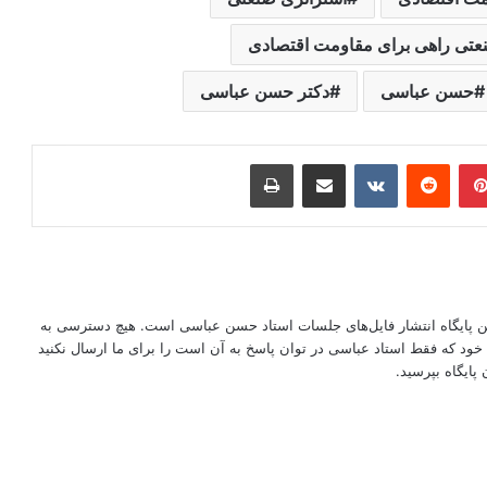
نعتی راهی برای مقاومت اقتصادی
حسن عباسی
دکتر حسن عباسی
ر
‫پین‌ترست
‫رددیت
‫VKontakte
اشتراک گذاری از طریق ایمیل
چاپ
این پایگاه انتشار فایل‌های جلسات استاد حسن عباسی است. هیچ دسترسی به
ود که فقط استاد عباسی در توان پاسخ به آن است را برای ما ارسال نکنید
پایگاه بپرسید.