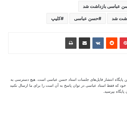
ن عباسی بازداشت شد
اشت شد
حسن عباسی
کلیپ
ر
‫پین‌ترست
‫رددیت
‫VKontakte
اشتراک گذاری از طریق ایمیل
چاپ
این پایگاه انتشار فایل‌های جلسات استاد حسن عباسی است. هیچ دسترسی به
ود که فقط استاد عباسی در توان پاسخ به آن است را برای ما ارسال نکنید
پایگاه بپرسید.