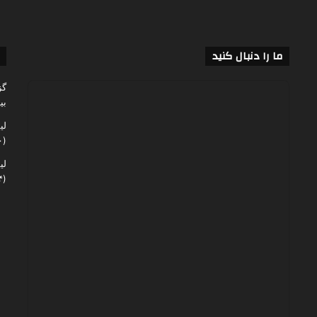
ما را دنبال کنید
گز
بی
لی
(۶۰,۱۴۰)
لی
(۴۸,۰۶۴)