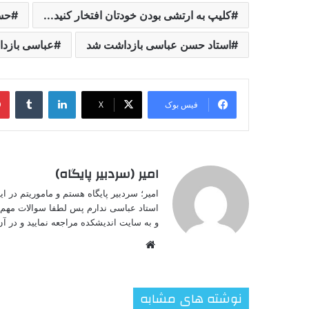
کلیپ به ارتشی بودن خودتان افتخار کنید...
حس
استاد حسن عباسی بازداشت شد
عباسی بازد
لینکدین
‫تامبل
فیس بوک
X
امیر (سردبیر پایگاه)
امیر؛ سردبیر پایگاه هستم و ماموریتم در 
استاد عباسی ندارم پس لطفا سوالات مهم خ
و به سایت اندیشکده مراجعه نمایید و در آن 
وبسایت
نوشته های مشابه