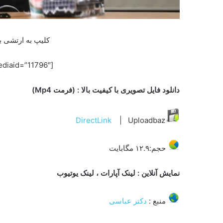
کلیپ به ارتشی ب
[jwplayer player=”0″ mediaid=”11796″]
دانلود فایل تصویری با کیفیت بالا : (فرمت Mp4)
DirectLink
| Uploadbaz
حجم:۱۲.۹ مگابایت
نمایش آنلاین : لینک آپارات ، لینک یوتیوب
منبع :
دکتر عباسی