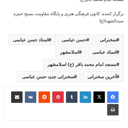
برگزار کننده: کانون فرهنگی هنری و پایگاه مقاومت بسیج حمزه
سیدالشهدا(ع)
سخنرانی
حسن عباسی
استاد حسن عباسی
استاد عباسی
اسلامشهر
مسجد امام محمد باقر (ع) اسلامشهر
آخرین سخنرانی
سخنرانی جدید حسن عباسی
لینکدین
‫تامبلر
‫پین‌ترست
‫رددیت
‫VKontakte
اشتراک گذاری از طریق ایمیل
چاپ