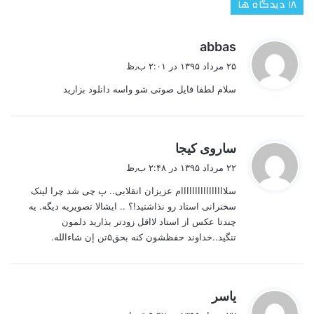
‫۱۸ دیدگاه ها
گ
abbas
ف
۲۵ مرداد ۱۳۹۵ در ۲:۰۱ ب٫ظ
ت
سلام لطفا فایل صوتی شو واسه دانلود بزارید
:
گ
ساروی کیجا
ف
۲۲ مرداد ۱۳۹۵ در ۲:۴۸ ب٫ظ
ت
سلاااااااااااااااام عزیزان انقلابی.. پ چی شد چرا لینک
:
سخنرانی استاد رو نذاشتید!؟ .. ایشالا تصویریه دیگه. یه
چندتا عکس از استاد لااقل زودتر بذارید دلمون
تنگید..خداوند حفظشون کنه بحق۵تن إن شاءالله.
گ
یاسر
ف