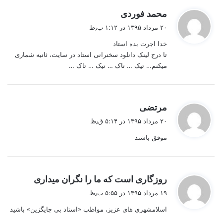
گ
محمد فوردی
ف
۲۰ مرداد ۱۳۹۵ در ۱:۱۲ ب٫ظ
ت
خدا اجرت بده استاد
:
تا درج لینک دانلود سخنرانی استاد در سایت، ثانیه شماری
میکنم… تیک … تاک … تیک … تاک …
گ
مرتضی
ف
۲۰ مرداد ۱۳۹۵ در ۵:۱۴ ق٫ظ
ت
موفق باشند
:
گ
روزگاری است که ما را نگران میداری
ف
۱۹ مرداد ۱۳۹۵ در ۵:۵۵ ب٫ظ
ت
اسلامشهری های عزیز، مواظب «استاد بی جایگزین» باشید
: