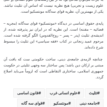
علوم زیست و تجربی) هیچ نظریه نیست که اساس آن تثلیث نباشد.
یکی از مهمترین آن، نظریه قوای سه‌گانه مونتسکیو است.
پایه‌ی حقوق اساسی در دیدگاه «مونتسکیو» قوای سه‌گانه (مجریه –
قضائیه – مقننه) است. این نظریه که در ایران نیز پذیرفته شده، از
اندیشه‌ی تثلیث (پدر – پسر – روح‌القدوس) الگو گرفته شده است.
مرحوم عمید زنجانی در کتاب «فقه سیاسی» این تثلیث را مبسوط
شرح داده‌اند.
چنانچه لازمه‌ی جامعه‌ی دینی، ساخت حکومتی ست که بافت آن
مبتنی بر ارکان دین باشد؛ پس ساختار سه وجهی تثلیثی در حکومت
جمهوری اسلامی، ساختاری التقاطی است که لزوماً می‌باید اصلاح
گردد.
تثلیث
علوم انسانی غرب
قانون اساسی
جامعه دینی
مونتسکیو
قوای سه گانه