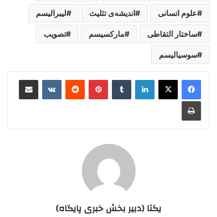
علوم انسانی
اندیشه‌ی تثلیث
لیبرالیسم
ساختار التقاطی
مارکسیسم
تصویب
سوسیالیسم
لینکدین
‫تامبلر
‫پین‌ترست
‫رددیت
‫VKontakte
اشتراک گذاری از طریق ایمیل
چاپ
یکتا (دبیر بخش خبری پایگاه)