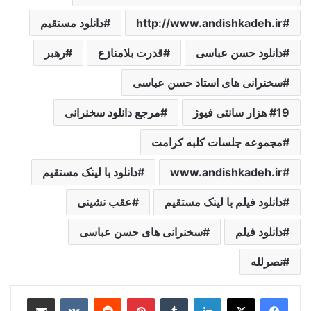
http://www.andishkadeh.ir
دانلود مستقیم
دانلود حسن عباسی
قدرت بلامنازع
رهبر
سخنرانی های استاد حسن عباسی
19 هزار سانتی فیوژ
مرجع دانلود سخنرانی
مجموعه جلسات کلبه کرامت
www.andishkadeh.ir
دانلود با لینک مستقیم
دانلود فیلم با لینک مستقیم
عقب نشینی
دانلود فیلم
سخنرانی های حسن عباسی
نصرلله
لینکدین
‫تامبلر
‫پین‌ترست
‫رددیت
‫VKontakte
اشتراک گذاری از طریق ایمیل