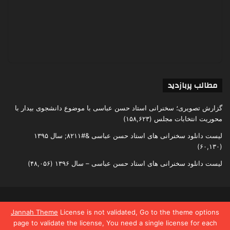
مطالب پربازدید
گزارش تصویری؛ سخنرانی استاد حسن عباسی با موضوع دانشجوی بیدار با
محوریت انتخابات مجلس
(۱۵۸,۶۲۳)
لیست دانلود سخنرانی های استاد حسن عباسی &#۸۲۱۱; سال ۱۳۹۵
(۶۰,۱۳۰)
لیست دانلود سخنرانی های استاد حسن عباسی – سال ۱۳۹۶
(۴۸,۰۵۶)
تمامی حقوق متعلق به اندیشکده یقین است
Jannah Theme
License is not validated, Go to the theme options
page to validate the license, You need a single license for each