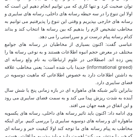
توان صحبت کرد و تنها کاری که می توانیم انجام دهیم این است که
اولا این تنوع را در سه حیطه رسانه های داخلی، رسانه های سایبری و
رسانه های خارجی بپذیریم و وقتی این تنوع را پذیرفتیم می توانیم به
مخاطب تشخیص لازم را بدهیم که بین رسانه ها انتخاب کند و بداند
کدام رسانه پیام درست تر و سرراستی را می دهد.
عباسی گفت: اکنون بسیاری از مخاطبان در رسانه های جوامع
مختلف در معرض حجم انبوه اطلاعات هستند و به نوعی رسانه ها را
پس زده اند. اصطلاحی در علوم ارتباطات به نام ولع رسانه ای
(informational greed) جدیدا باب شده است؛ یعنی مخاطب علاقه
به داشتن اطلاعات دارد به خصوص اطلاعاتی که ماهیت دوسویه در
فضای سایبری دارد.
بنابراین تاثیر شبکه های ماهواره ای در بازه زمانی پنج یا شش سال
آینده به شدت ریزش پیدا می کند و به سمت فضای سایبری می رود
و این اتفاق در همه جهان می افتد.
وی ادامه داد: اکنون باید تاثیر رسانه های داخلی، رسانه های یکسویه
ماهواره ای و رسانه های دوسویه سایبری را بررسی کنیم. برای اینکه
مخاطب به پیام رسانه های ما توجه کند اولا کیفیت خبر و رسانه ای
که خبر را منتشر می کند؛ اهمیت دارد و باید بپذیریم ما اقلیتی هستیم