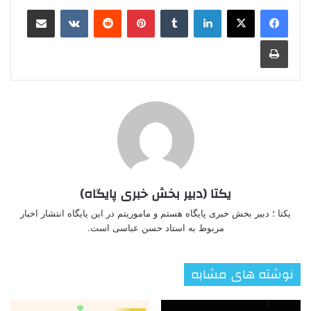
لینکدین
‫تامبلر
‫پین‌ترست
‫رددیت
‫VKontakte
اشتراک گذاری از طریق ایمیل
چاپ
یکتا (دبیر بخش خبری پایگاه)
یکتا ؛ دبیر بخش خبری پایگاه هستم و ماموریتم در این پایگاه انتشار اخبار
مربوط به استاد حسن عباسی است.
نوشته های مشابه