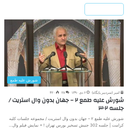
بیشتر بخوانید »
شورش علیه طمع
امیر (سردبیر پایگاه)
۶ دی ۱۳۹۰
۲۸
۴۲۰
شورش علیه طمع ۲ – جهان بدون وال استریت /
جلسه ۳۰۲
شورش علیه طمع ۲ – جهان بدون وال استریت / مجموعه جلسات کلبه
کرامت | جلسه 302 جنبش تسخیر بورس تهران ! + نمایش فیلم وال…