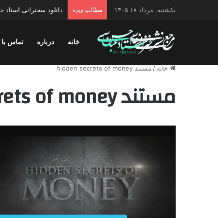
یکشنبه, مرداد ۱۸ ۱۴۰۵
مطالب ویژه
دانلود سخنرانی استاد 
خانه
درباره
تماس با 
خانه
/
مستند hidden secrets of money
مستند hidden secrets of money