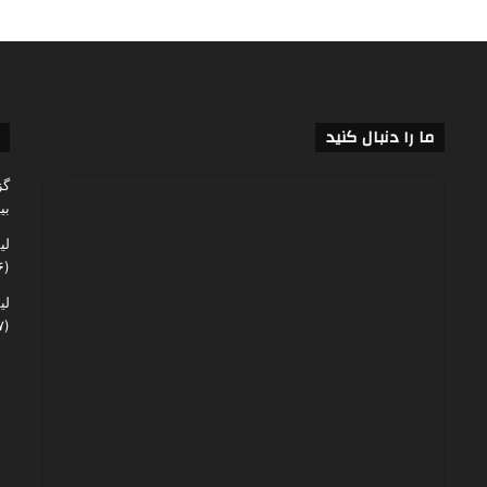
ما را دنبال کنید
گز
بی
لی
(۶۰,۱۴۶)
لی
(۴۸,۰۶۷)