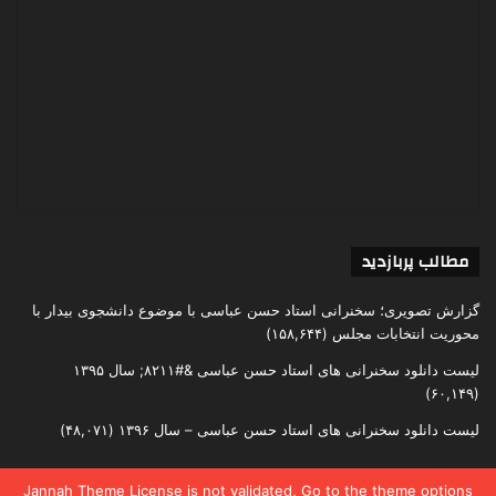
مطالب پربازدید
گزارش تصویری؛ سخنرانی استاد حسن عباسی با موضوع دانشجوی بیدار با
محوریت انتخابات مجلس
(۱۵۸,۶۴۴)
لیست دانلود سخنرانی های استاد حسن عباسی &#۸۲۱۱; سال ۱۳۹۵
(۶۰,۱۴۹)
لیست دانلود سخنرانی های استاد حسن عباسی – سال ۱۳۹۶
(۴۸,۰۷۱)
Jannah Theme
License is not validated, Go to the theme options