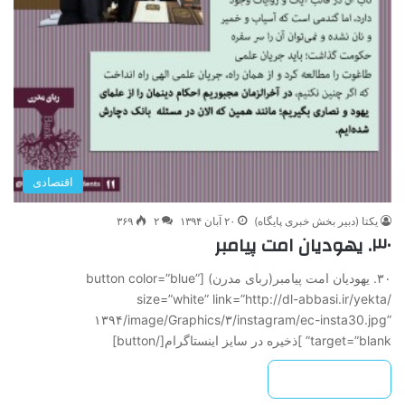
اقتصادی
یکتا (دبیر بخش خبری پایگاه)
۲۰ آبان ۱۳۹۴
۲
۳۶۹
۳۰. یهودیان امت پیامبر
۳۰. یهودیان امت پیامبر(ربای مدرن) [button color=”blue”
size=”white” link=”http://dl-abbasi.ir/yekta/
۱۳۹۴/image/Graphics/۳/instagram/ec-insta30.jpg”
target=”blank” ]ذخیره در سایز اینستاگرام[/button]
بیشتر بخوانید »