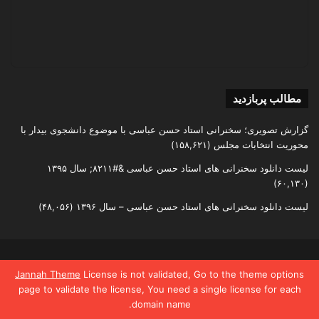
مطالب پربازدید
گزارش تصویری؛ سخنرانی استاد حسن عباسی با موضوع دانشجوی بیدار با
محوریت انتخابات مجلس
(۱۵۸,۶۲۱)
لیست دانلود سخنرانی های استاد حسن عباسی &#۸۲۱۱; سال ۱۳۹۵
(۶۰,۱۳۰)
لیست دانلود سخنرانی های استاد حسن عباسی – سال ۱۳۹۶
(۴۸,۰۵۶)
تمامی حقوق متعلق به اندیشکده یقین است
Jannah Theme
License is not validated, Go to the theme options
page to validate the license, You need a single license for each
domain name.
یس بوک
X
واتس آپ
تلگرام