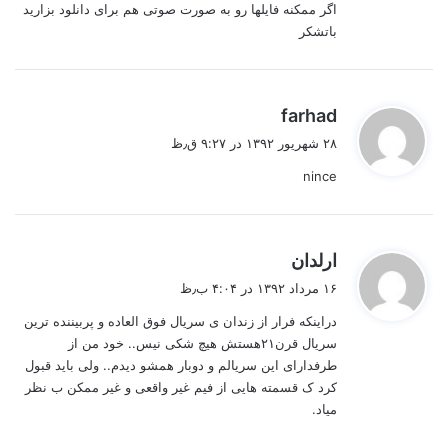
اگر ممکنه فایلها رو به صورت صوتی هم برای دانلود بزارید
باتشکر
گ
farhad
ف
۲۸ شهریور ۱۳۹۲ در ۹:۲۷ ق٫ظ
ت
nince
:
گ
ارلدان
ف
۱۶ مرداد ۱۳۹۲ در ۴:۰۴ ب٫ظ
ت
دراینکه فرار از زندان ی سریال فوق العاده و پربیننده ترین
:
سریال قرن۲۱هستش هیچ شکی نیس.. خود من از
طرفدارای این سریالم و دوبار همشو دیدم.. ولی باید قبول
کرد ک قسمته هایی از فیم غیر واقعی و غیر ممکن ب نظر
میاد.