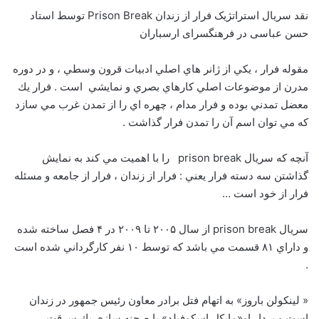
نقد سریال استراتژیک فرار از زندان Prison Break توسط استاد
حسن عباسی در فرهنگسرای ارسباران
مقوله فرار ، يكي از ژانر هاي اصلي ادبيات قرون وسطي ، و در دوره
مدرن از موضوعات اصلي كارهاي بصري و نمايشي است . فرار يك
معضل تمدني بوده و فرار مدام ، چهره اي را از تمدن غرب مي سازد
كه مي توان اسم آن را تمدن فرار گذاشت .
آنچه كه سريال prison break را با اهميت مي كند به نمايش
گذاشتن سه دسته فرار يعني : فرار از زندان ، فرار از جامعه و مسئله
فرار از خود است …
سريال prison break از سال ۲۰۰۵ تا ۲۰۰۹ در ۴ فصل ساخته شده
و داراي ۸۱ قسمت مي باشد كه توسط ۱۰ نفر كارگرداني شده است
.
« لينكولن باروز» به اتهام فتل برادر معاون رئيس جمهور در زندان
است و بردار او«مايكل اسكوفيلد» با صحنه سازي يك سرقت