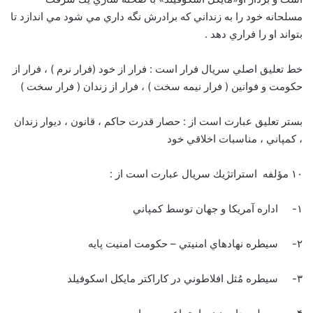
مسلحانه خود را به زنداني كه برادرش نگه داري مي شود مي اندازد تا
بتواند او را فراري دهد .
خط تعليق اصلي سريال فرار است : فرار از خود (فرار نرم ) ، فرار از
حكومت و فوانين ( فرار نيمه سخت ) ، فرار از زندان ( فرار سخت )
بستر تعليق عبارت است از : حصار قدرت حاكم ، قانون ، ديوار زندان
، كمپاني ، مناسبات اخلاقي خود
۱۰ مؤلفه استراتژيك سريال عبارت است از :
۱- اداره آمريكا و جهان توسط كمپاني
۲- سيطره نهادهاي امنيتي – حكومت امنيت پايه
۳- سيطره مُثل افلاطوني در كاراكتر مايكل اسكوفيلد