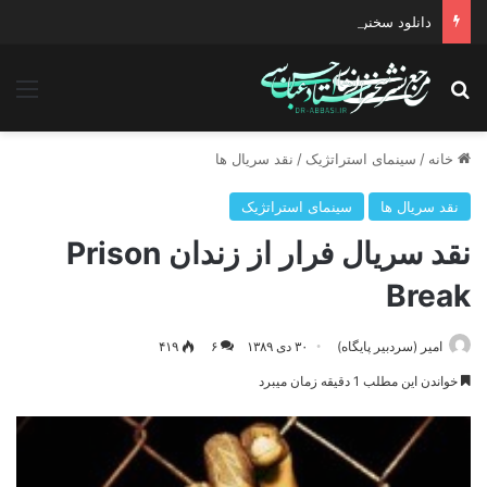
دانلود سخنرانی استاد حسن عباسی با موضوع معیارهای رئیس جمهور مطلوب مبتنی بر حرکت تمدنی انقلاب
جستجو برای
منو
خانه
/
سینمای استراتژیک
/
نقد سریال ها
نقد سریال ها
سینمای استراتژیک
نقد سریال فرار از زندان Prison
Break
امیر (سردبیر پایگاه)
۳۰ دی ۱۳۸۹
۶
۴۱۹
خواندن این مطلب 1 دقیقه زمان میبرد