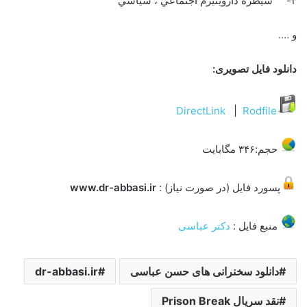
۴- سيطره داروينيزم اجتماعي ، سياسي
و ….
دانلود فایل تصویری:
DirectLink
|
Rodfile
حجم:۳۴۶ مگابایت
پسورد فایل (در صورت نیاز) :
www.dr-abbasi.ir
منبع فایل :
دکتر عباسی
دانلود سخنرانی های حسن عباسی
dr-abbasi.ir
نقد سریال Prison Break