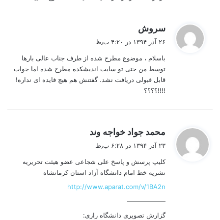
گ
سروش
ف
۲۶ آذر ۱۳۹۴ در ۴:۲۰ ب٫ظ
ت
باسلام ، موضوع مطرح شده از طرف جناب عالی بارها
:
توسط من حتی تو سایت اندیشکده مطرح شده اما جواب
قابل قبولی دریافت نشد. گفتنش هم هیچ فایده ای نداره!
!!!!؟؟؟؟
گ
محمد جواد خواجه وند
ف
۲۳ آذر ۱۳۹۴ در ۶:۲۸ ب٫ظ
ت
کلیپ پرسش و پاسخ علی شجاعی عضو هیئت تحریریه
:
نشریه خط امام دانشگاه آزاد استان کرمانشاه
http://www.aparat.com/v/1BA2n
——————
گزارش تصویری دانشگاه رازی: