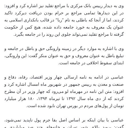
وی به دیدار رییس بانک مرکزی با مراجع تقلید نیز اشاره کرد و افزود:
در این دیدارها تمامی مراجع بر حرام بودن دریافت دیرکرد تاکید
کردند، اما از آنجا که باطلی به نام “ربا” در قالب بانکداری اسلامی به
عنوان یک معروف به خورد جامعه داده شده، هیچ کس از حکومت
گرفته تا مراجع تقلید نمی‌تواند جلوی این روند را در جامعه بگیرد.
وی با اشاره به موارد دیگر در زمینه وارونگی حق و باطل در جامعه و
تبلیغ باطل به عنوان معروف و حق به عنوان منکر گفت: این وارونگی،
ابتدای سقوط اخلاقی در جامعه است.
عباسی در ادامه به نامه ارسالی چهار وزیر اقتصاد، رفاه، دفاع و
صنعت و معدن به رییس جمهور در شهریور ماه امسال اشاره کرد و
افزود: متن این نامه در مهرماه لو می‌رود که چهار وزیر در آن مطرح
کردند که از دی ماه سال ۱۳۹۲ تا تیرماه ۱۳۹۴، ۱۸۰ هزار میلیارد
تومان از پول‌های مردم در بورس تهران نابود شده است.
عباسی با بیان اینکه بر اساس اصل بقا جرم پول ناپدید نمی‌شود،
گفت: بروید بالای شهر تهران و خانه‌های چند صد میلیاردی و