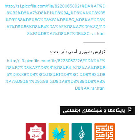
http://s1.picofile.com/file/8228065892/%DA%AF%D
8%B2%D8%A7%D8%B1%D8%B4_%D8%AA%D8%B5
%D9%88%DB%8C%D8%B1%DB%8C_%D8%AF%D8%
A7%D9%86%D8%B4%DA%AF%D8%A7%D9%87_%D
8%B1%D8%A7%D8%B2%DB%8C.rar.html
—————-
گزارش تصویری آمفی تأتر بعثت:
http://s3.picofile.com/file/8228067226/%DA%AF%
D8%B2%D8%A7%D8%B1%D8%B4_%D8%AA%D8%B
5%D9%88%DB%8C%D8%B1%DB%8C_%D8%B3%D8
%A7%D9%84%D9%86_%D8%A8%D8%B9%D8%AB%
D8%AA.rar.html
پایگاه‌ها و شبکه‌های اجتماعی