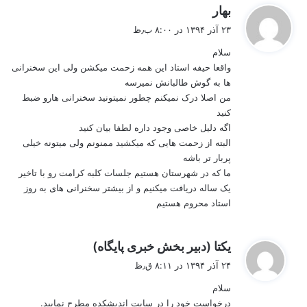
گ
بهار
ف
۲۳ آذر ۱۳۹۴ در ۸:۰۰ ب٫ظ
ت
سلام
:
واقعا حیفه استاد این همه زحمت میکشن ولی این سخنرانی
ها به گوش طالبانش نمیرسه
من اصلا درک نمیکنم چطور نمیتونید سخنرانی هارو ضبط
کنید
اگه دلیل خاصی وجود داره لطفا بیان کنید
البته از زحمت هایی که میکشید ممنونم ولی میتونه خیلی
پربار تر باشه
ما که در شهرستان هستیم جلسات کلبه کرامت رو با تاخیر
یک ساله دریافت میکنیم و از بیشتر سخنرانی های به روز
استاد محروم هستیم
گ
یکتا (دبیر بخش خبری پایگاه)
ف
۲۴ آذر ۱۳۹۴ در ۸:۱۱ ق٫ظ
ت
سلام
:
درخواست خود را در سایت اندیشکده مطرح نمایید.