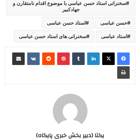
سخنرانی استاد حسن عباسی با موضوع اقدام نامتقارن و
جهادکبير
حسن عباسی
استاد حسن عباسی
استاد عباسی
سخنرانی های استاد حسن عباسی
لینکدین
‫تامبلر
‫پین‌ترست
‫رددیت
‫VKontakte
اشتراک گذاری از طریق ایمیل
چاپ
یکتا (دبیر بخش خبری پایگاه)