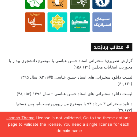
مطالب پربازدید
گزارش تصویری؛ سخنرانی استاد حسن عباسی با موضوع دانشجوی بیدار با
محوریت انتخابات مجلس
(۱۵۸,۶۲۱)
لیست دانلود سخنرانی های استاد حسن عباسی &#۸۲۱۱; سال ۱۳۹۵
(۶۰,۱۳۰)
لیست دانلود سخنرانی های استاد حسن عباسی – سال ۱۳۹۶
(۴۸,۰۵۶)
دانلود سخنرانی ۳ خرداد ۹۴ با موضوع من ریویزیونیست‌ام، پس هستم!
(۳۷,۶۷۷)
Jannah Theme
License is not validated, Go to the theme options
دانلود مجموعه کامل غرب شناسی استراتژیک
(۲۷,۵۹۱)
page to validate the license, You need a single license for each
domain name.
پخش زنده
یس بوک
X
واتس آپ
تلگرام