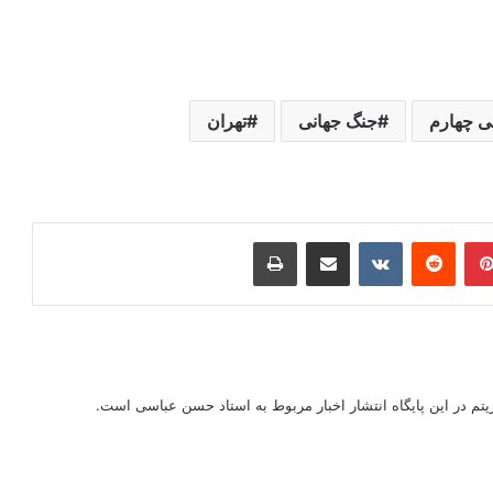
ی چهارم
جنگ جهانی
تهران
ر
‫پین‌ترست
‫رددیت
‫VKontakte
اشتراک گذاری از طریق ایمیل
چاپ
ریتم در این پایگاه انتشار اخبار مربوط به استاد حسن عباسی است.