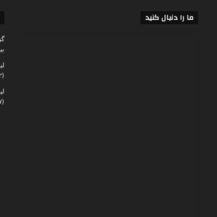
ما را دنبال کنید
گز
بی
لی
(۶۰,۱۴۲)
لی
(۴۸,۰۶۷)