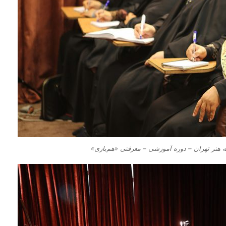
هنر تهران – دوره آموزشی – معرفتی «هم‌بازی»