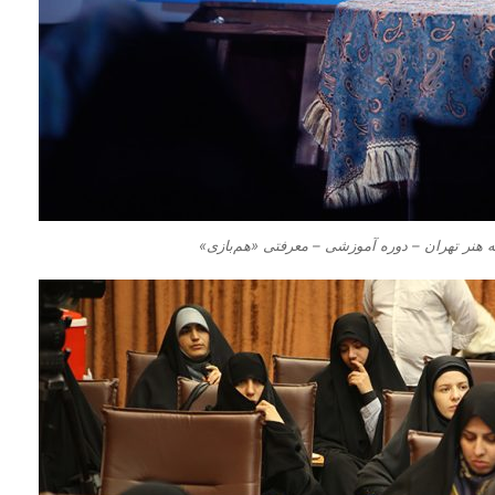
هنر تهران – دوره آموزشی – معرفتی «هم‌بازی»