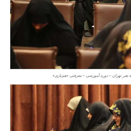
هنر تهران – دوره آموزشی – معرفتی «هم‌بازی»