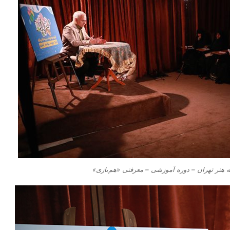
هنر تهران – دوره آموزشی – معرفتی «هم‌بازی»