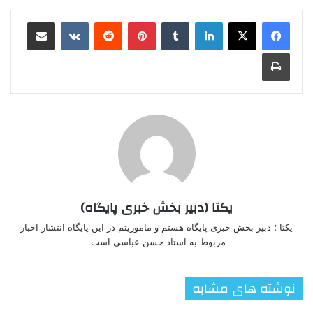
لینکدین
‫تامبلر
‫پین‌ترست
‫رددیت
‫VKontakte
اشتراک گذاری از طریق ایمیل
چاپ
یکتا (دبیر بخش خبری پایگاه)
یکتا ؛ دبیر بخش خبری پایگاه هستم و ماموریتم در این پایگاه انتشار اخبار
مربوط به استاد حسن عباسی است.
نوشته های مشابه