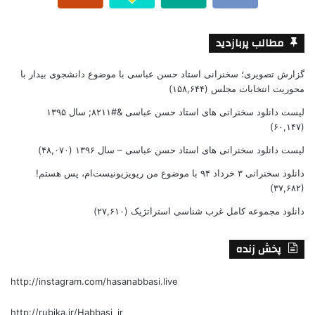
مطالب پربازدید
گزارش تصویری؛ سخنرانی استاد حسن عباسی با موضوع دانشجوی بیدار با
محوریت انتخابات مجلس
(۱۵۸,۶۴۴)
لیست دانلود سخنرانی های استاد حسن عباسی &#۸۲۱۱; سال ۱۳۹۵
(۶۰,۱۴۷)
لیست دانلود سخنرانی های استاد حسن عباسی – سال ۱۳۹۶
(۴۸,۰۷۰)
دانلود سخنرانی ۳ خرداد ۹۴ با موضوع من ریویزیونیست‌ام، پس هستم!
(۳۷,۶۸۲)
دانلود مجموعه کامل غرب شناسی استراتژیک
(۲۷,۶۱۰)
پخش زنده
http://instagram.com/hasanabbasi.live
http://rubika.ir/Habbasi_ir