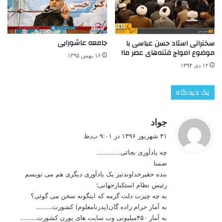
جامعه عاشورایی
سخنرانی استاد حسن عباسی با
موضوع امواج فتنه‌های عصر ما!
۱۶ بهمن ۱۳۹۵
۱۲ دی ۱۳۹۴
یک دیدگاه
گ
جواد
ف
۳۱ شهریور ۱۳۹۶ در ۹:۰۱ ب٫ظ
ت
چه یادآوری بجائی………….
:
ضمنا
بنده حقیرخداوندنیز یک یادآوری دیگری هم می نویسم
رئیس نظام استکبارجهانی؛
به چه چیزت دلت گرمه که اینگونه سخن می گوئی؟
به آمار حرام زاده گان(پدرنامعلوم) کشورت………
به آمار ۴۵۰میلیونی وب سایت های پورن کشورت………