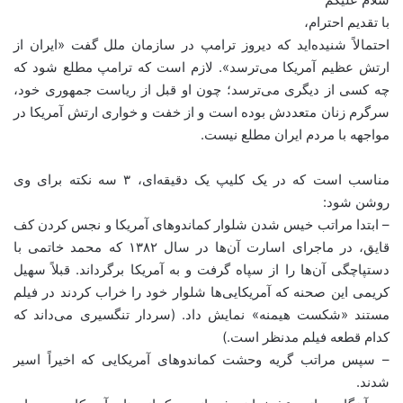
با تقدیم احترام،
احتمالاً شنیده‌اید که دیروز ترامپ در سازمان ملل گفت «ایران از
ارتش عظیم آمریکا می‌ترسد». لازم است که ترامپ مطلع شود که
چه کسی از دیگری می‌ترسد؛ چون او قبل از ریاست جمهوری خود،
سرگرم زنان متعددش بوده است و از خفت و خواری ارتش‌ آمریکا در
مواجهه با مردم ایران مطلع نیست.
مناسب است که در یک کلیپ یک دقیقه‌ای، ۳ سه نکته برای وی
روشن شود:
– ابتدا مراتب خیس شدن شلوار کماندوهای آمریکا و نجس کردن کف
قایق، در ماجرای اسارت آن‌ها در سال ۱۳۸۲ که محمد خاتمی با
دستپاچگی آن‌ها را از سپاه گرفت و به آمریکا برگرداند. قبلاً سهیل
کریمی این صحنه که آمریکایی‌ها شلوار خود را خراب کردند در فیلم
مستند «شکست هیمنه» نمایش داد. (سردار تنگسیری می‌داند که
کدام قطعه فیلم مدنظر است.)
– سپس مراتب گریه‌‌ وحشت کماندوهای آمریکایی که اخیراً اسیر
شدند.