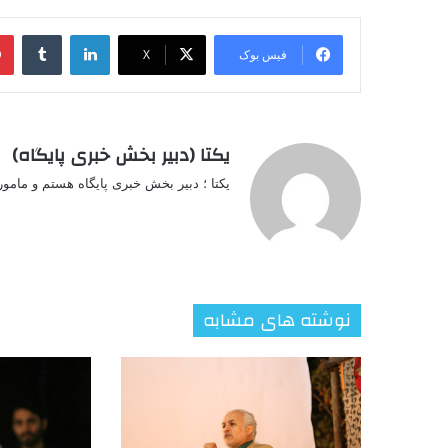
لینکدین
‫تامبل
فیس بوک
X
یکتا (دبیر بخش خبری پایگاه)
یکتا ؛ دبیر بخش خبری پایگاه هستم و مامو
نوشته های مشابه