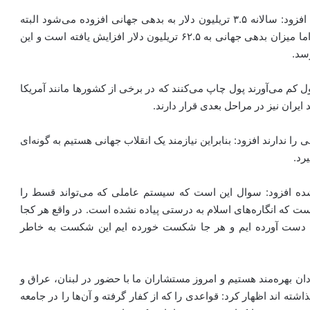
وی بدهی اقتصادی جهانی را ۶۲.۵ تریلیون دلار اعلام کرد و افزود: سالانه ۳.۵ تریلیون دلار به بدهی جهانی افزوده می‌شود البته
این در حالی است که کل درآمد دنیا ۴۵ تریلیون دلار است، اما میزان بدهی جهانی به ۶۲.۵ تریلیون دلار افزایش یافته است و این
 کم می‌آورند پول چاپ می‌کنند که در برخی از کشور‌ها مانند آمریکا
ران نیز در مراحل بعدی قرار دارند.
ا ندارند افزود: بنابراین نیازمند یک انقلاب جهانی هستیم به گونه‌ای
رد.
ی شده افزود: سوال این است که سیستم عاملی که می‌تواند قسط را
ت که انگاره‌های اسلام به درستی پیاده نشده است. در واقع هر کجا
 به دست آورده ایم و هر جا شکست خورده ایم این شکست به خاطر
 در کشورمان از وجود ۱۳ لشکر اقتصاددان بهره‌مند هستیم و امروز مستشاران ما با حضور در لبنان، عراق و
ته اند اظهار کرد: قواعدی را که از کفار گرفته و آن‌ها را در جامعه