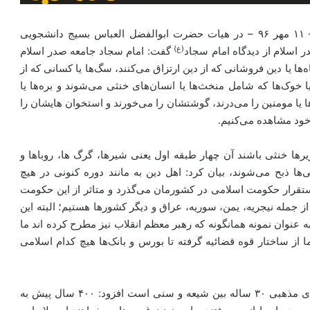
–
۱۱ مهر ۹۶
– در هیات حضرت ابوالفضل العباس بسیج دانشجویی
(ع)
اسلام از دیدگاه امام سجاد
گفت: امام سجاد جامعه صدر اسلام
وباه‌ها یا دین فروشانی که از دین ارتزاق می‌کنند، سگ‌ها یا کسانی که از
وک‌ها که شامل منخث‌ها یا انسان‌های خنثی می‌شوند و بره‌ها یا
 یا مومنین را می‌درند، گوشتشان را می‌خورند و استخوان هایشان را
خود مشاهده می‌کنیم.
یر‌ها خنثی باشند آن چهار طبقه اول یعنی شیرها، گرگ ها، روبا‌ها و
ا ذبح می‌شوند، بیان کرد: اهل دین به مانند دوره کنونی در هیچ
شته اند به گونه‌ای که امروز ۳۹ سال از استقرار حکومت اسلامی در کشورمان می‌گذرد و متاثر از این حکومت
 جمله نیجریه، یمن، سوریه، عراق و دیگر کشور‌ها هستیم؛ البته این
 عنوان نمونه همانگونه که رهبر معظم انقلاب نیز مطرح کرده اند ما
تشکیل نداده ایم. هنوز ۱۴۰ زیر نظام ما از ساختار قوه قضائیه گرفته تا بورس و بانک‌ها هیچ کدام اسلامی
وی با اشاره به این که غرب به دنبال به راه انداختن جنگ‌های مذهبی ۳۰ ساله بین شیعه و سنی است افزود: ۴۰۰ سال پیش به