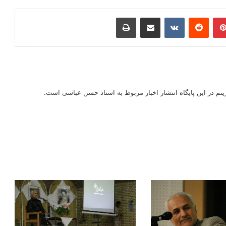
ر
‫پین‌ترست
‫رددیت
‫VKontakte
اشتراک گذاری از طریق ایمیل
چاپ
ریتم در این پایگاه انتشار اخبار مربوط به استاد حسن عباسی است.