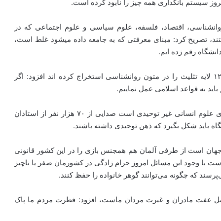
امروز سیستم بانکداری همه چیز را نابود کرده است.
 روانشناسی، اقتصاد، فلسفه، علوم سیاسی و علوم اجتماعی که در
ند، تصریح کرد: مبنای معرفتی که به جامعه داده میشود غلط است،
انشگاه رقم زده ایم.
عباسی با اشاره به اینکه دانشجویان دانشگاه کرمانشاه ۱۲۰ لایه تثلیث را در متون روانشناسی استخراج کرده اند افزود: اگر
اید به قواعد اسلامی عمل نماییم.
وی با بیان اینکه وقتی رهبر معظم انقلاب می‌گویند که مبنای علوم انسانی غیر توحیدی است صدایی از ۷۰ هزار نفر از استادان
شگاه باید شکل بگیرد که ذهن توحیدی داشته باشند.
جهان است از طرفی آلمان هم همجنس بازی را در این کشور قانونی
ه است با وجود این مسائل امروز حرام زادگی در کشورمان صفر یا ناچیز
پرسند که چگونه می‌توانند گوهر خانواده را حفظ کنند.
اصل عفت مادران و غیرت مردان ماست، افزود: فطرت مردم ما پاک