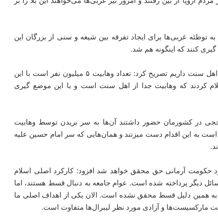
ردم اروپا از بین رفتند و امروز نیز غربی‌ها می‌خواهند این بلا را بر
ه توطئه غربی‌ها برای ایجاد تفرقه بین شیعه و سنی از بزرگان این
یری کنند که اینگونه هم شد.
عباسی با اشاره به اینکه یک میلیارد و دویست میلیون نفر اهل سنت داریم تصریح کرد: تعداد وهابیت ۵ میلیون نفر است با این
م کردند که وهابیت جدا از اهل سنت است و با این موضع گیری
ججی در کشورمان حضور داشتند آن‌ها به سر بریدن توسط وهابیت
د که ما نیز به آن‌ها گفتیم که وهابیت ۱۴۰۰ سال است به این اقدام دست میزنند و همان‌هایی که سر امام حسین علیه
د.
شود حکومت آرمانی حق محقق خواهد شد افزود: کارکرد اصلی اسلام
ائل دیگر پرداخته شده است. عوام جامعه به دنبال قسط هستند، اما
به همین دلیل قسط محقق نشده است. الان یکی از اهداف اصلی ما
ت مارکسیست‌ها و آزادی مورد نظر لیبرال‌ها متفاوت است.