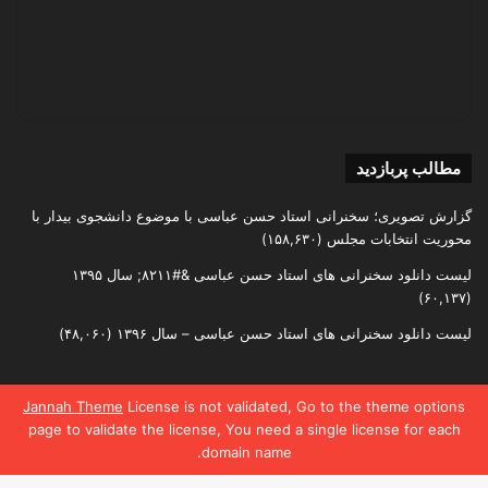
مطالب پربازدید
گزارش تصویری؛ سخنرانی استاد حسن عباسی با موضوع دانشجوی بیدار با
محوریت انتخابات مجلس
(۱۵۸,۶۳۰)
لیست دانلود سخنرانی های استاد حسن عباسی &#۸۲۱۱; سال ۱۳۹۵
(۶۰,۱۳۷)
لیست دانلود سخنرانی های استاد حسن عباسی – سال ۱۳۹۶
(۴۸,۰۶۰)
Jannah Theme
License is not validated, Go to the theme options
تمامی حقوق متعلق به اندیشکده یقین است
page to validate the license, You need a single license for each
domain name.
یس بوک
X
واتس آپ
تلگرام