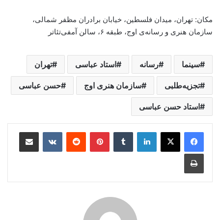
مکان: تهران، میدان فلسطین، خیابان برادران مظفر شمالی،
سازمان هنری و رسانه‌ی اوج، طبقه
۶
، سالن آمفی‌تئاتر
سینما
رسانه
استاد عباسی
تهران
تجزیه‌طلبی
سازمان هنری اوج
حسن عباسی
استاد حسن عباسی
لینکدین
‫تامبلر
‫پین‌ترست
‫رددیت
‫VKontakte
اشتراک گذاری از طریق ایمیل
چاپ