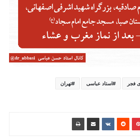
ی فجر
استاد عباسی
تهران
ر
‫پین‌ترست
‫رددیت
‫VKontakte
اشتراک گذاری از طریق ایمیل
چاپ