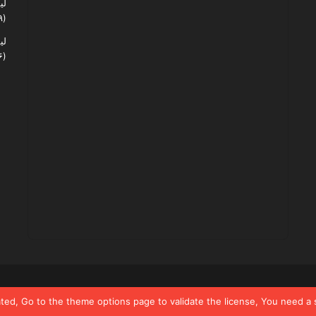
لی
(۶۰,۱۲۹)
لی
(۴۸,۰۵۶)
ated, Go to the theme options page to validate the license, You need a 