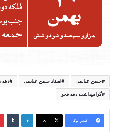
حسن عباسی
استاد حسن عباسی
دهه 
گرامیداشت دهه فجر
لینکدین
‫تامبل
فیس بوک
X