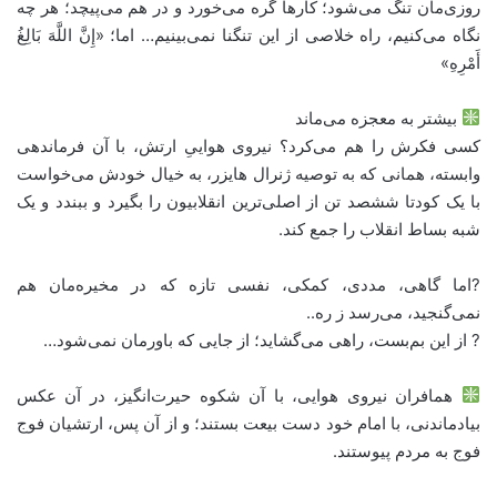
روزی‌مان تنگ می‌شود؛ کارها گره می‌خورد و در هم می‌پیچد؛ هر چه
نگاه می‌کنیم، راه خلاصی از این تنگنا نمی‌بینیم… اما؛ «إِنَّ اللَّهَ بَالِغُ
أَمْرِهِ»
بیشتر به معجزه می‌ماند
کسی فکرش را هم می‌کرد؟ نیروی هواییِ ارتش، با آن فرماندهی
وابسته، همانی که به توصیه ژنرال هایزر، به خیال خودش می‌خواست
با یک کودتا ششصد تن از اصلی‌ترین انقلابیون را بگیرد و ببندد و یک
شبه بساط انقلاب را جمع کند.
?اما گاهی، مددی، کمکی، نفسی تازه که در مخیره‌مان هم
نمی‌گنجید، می‌رسد ز ره..
? از این بم‌بست، راهی می‌گشاید؛ از جایی که باورمان نمی‌شود…
همافران نیروی هوایی، با آن شکوه حیرت‌انگیز، در آن عکس
بیادماندنی، با امام خود دست بیعت بستند؛ و از آن پس، ارتشیان فوج
فوج به مردم پیوستند.