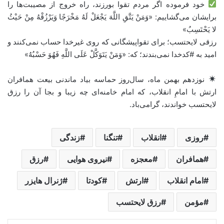
خود فرموده اگر مردم تقوا بورزند، راه خروج از مصیبت‌ها را
برایشان می‌گشاییم: «وَمَنْ يَتَّقِ اللَّهَ يَجْعَلْ لَهُ مَخْرَجًا وَيَرْزُقْهُ مِنْ حَيْثُ
لا يَحْتَسِبُ»
رزقی لایحتسب؛ برای تقواپیشگانی که روی غیرخدا حساب نمی‌کنند و
امید به #کدخدا نمی‌بندند؛ که: «وَمَنْ يَتَوَكَّلْ عَلَى اللَّهِ فَهُوَ حَسْبُهُ»
نوزدهم بهمن ماه، سال‌روز حماسه بیاد ماندنی بیعت همافران
ارتش با امامِ انقلاب، که امام خامنه‌ای چه زیبا و بجا آن را رزق
لایحتسب خواندند، گرامی‌باد.
روزی
انقلاب
تنگنا
زندگی
همافران
معجزه
نیروی هوایی
رزق
امام انقلاب
ارتش
کودتا
ژنرال هایزر
مؤمن
رزق لایحتسب