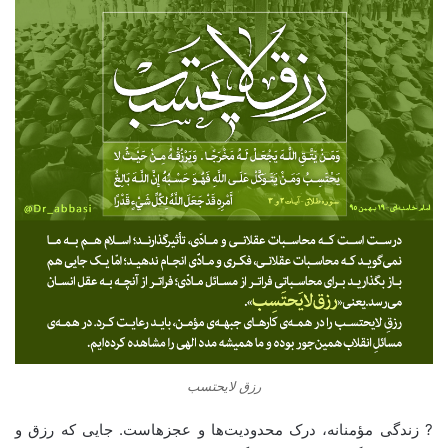
رزق لایحتسب
? زندگی مؤمنانه، درک محدودیت‌ها و عجزهاست. جایی که رزق و