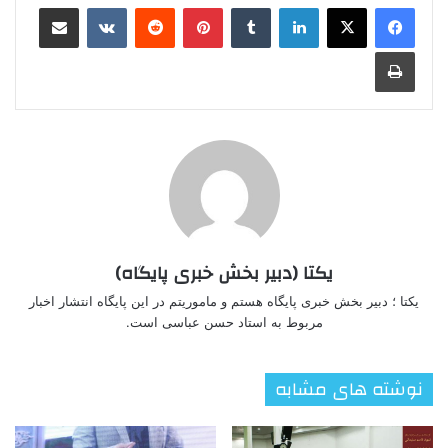
لینکدین
‫تامبلر
‫پین‌ترست
‫رددیت
‫VKontakte
اشتراک گذاری از طریق ایمیل
چاپ
یکتا (دبیر بخش خبری پایگاه)
یکتا ؛ دبیر بخش خبری پایگاه هستم و ماموریتم در این پایگاه انتشار اخبار
مربوط به استاد حسن عباسی است.
نوشته های مشابه