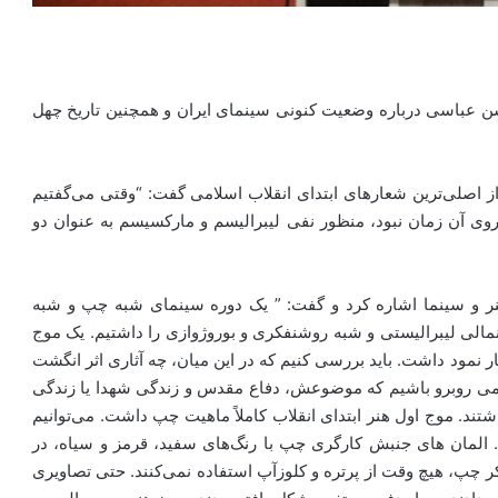
سن عباسی درباره وضعیت کنونی سینمای ایران و همچنین تاریخ چهل
 اصلی‌ترین شعارهای ابتدای انقلاب اسلامی گفت: “وقتی می‌گفتیم
وی آن زمان نبود، منظور نفی لیبرالیسم و مارکسیسم به عنوان دو
 هنر و سینما اشاره کرد و گفت: ” یک دوره سینمای شبه چپ و شبه
 آن حدود ۲۷ سال نیز غلبه سینمالی لیبرالیستی و شبه روشنفکری و بوروژوازی را داشتیم. یک موج
ر نمود داشت. باید بررسی کنیم که در این میان، چه آثاری اثر انگشت
ی روبرو باشیم که موضوعش، دفاع مقدس و زندگی شهدا یا زندگی
تند. موج اول هنر ابتدای انقلاب کاملاً ماهیت چپ داشت. می‌توانیم
م. المان های جنبش کارگری چپ با رنگ‌های سفید، قرمز و سیاه، در
کر چپ، هیچ وقت از پرتره و کلوزآپ استفاده نمی‌کنند. حتی تصاویری