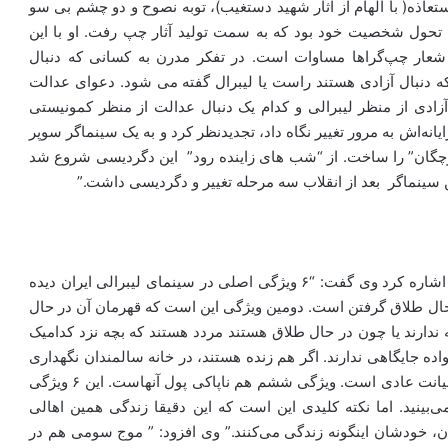
عاذه( با الهام از آثار شهید دستغیب)، توبه نصوح و دو چشم بی سو
وم تحول شخصیت خود بود که به سمت تولید آثار چپ رفت. او با این
. شعار چپ‌گراها مساوات است. در تفکر مدرن به کسانی که دنبال
 دنبال آزادی هستند راست یا لیبرال گفته می شود. دعوای عدالت
زادی از منظر لیبرالی و کدام یک دنبال عدالت از منظر کمونیستی
نه‌اش به مرور تغییر نگاه داد، تجدیدنظر کرد و به یک سینماگر سوپر
ورچگان” را ساخت. از “شب های زاینده رود” این دگردیسی شروع شد
 سینماگر بعد از انقلاب سه مرحله تغییر و دگردیسی داشت.”
عباسی در ادامه به ۶ ویژگی سینمای لیبرالی بعد از انقلاب اشاره کرد وی گفت: “۶ ویژگی اصلی در سینمای لیبرالی ایران دیده
حال طلاق گرفتن است. دومین ویژگی این است که قهرمان آن در حال
دارند یا چون در حال طلاق هستند مردد هستند که بچه نزد کدامیک
ده جایگاهی ندارند. اگر هم زنده هستند، در خانه سالمندان نگهداری
می شوند. ویژگی پنجم این است که چشمها ناپاک است و خیانت عادی است. ویژگی ششم هم ناپاکی پول آنهاست. این ۶ ویژگی
سینمای لیبرال ایران می‌بینید. اما نکته کلیدی این است که این دقیقا زندگی همین اهالی
ن، خودشان اینگونه زندگی می‌کنند.” وی افزود: ” موج سومی هم در