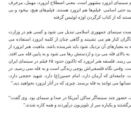
 اوایل دهه ۱۳۸۰ شروع شد و به نام سینمای ابزورد مشهور است. معنی اصطلاح ابزورد، مهمل، مرخرف
ید حتی اسامی فیلم‌ها هم ابزورد هستند. فیلم‌های هیچ، بیخود و بی
هستند که از کتاب کرگردن اوژه لوئیس گرفته
فیست سینمای جمهوری اسلامی تبدیل می شود و کسی هم در وزارت
ران کنار هم می نشینند و گاهی چنان از کلمه ابزورد استفاده می
ه معیارهای آن نزدیک شود باید شرمنده باشد. ماهیت هنر ابزورد از
الای قله می برد و ازدستش رها می شود و به پایین قله می افتد.
دوباره و چندباره این کار را تکرار می کند و به نتیجه‌ای هم نمی رسد. فلسفه هنر ابزورد که تاکنون حدود ۶۵ فیلم در سینمای ایران
ت. وقتی نگاه فلسفی‌اش پوچی زندگی است و به قله نمی رسید. در
 جامعه‌ای که آرمان دارد، امام حسین(ع) دارد. شهید حججی دارد،
نها می توانند به قله برسند. چیزی که در آثار ابزورد نخواهید دید.”
، حضور چند سینماگر ساکن آمریکا در صدا و سیمای بود. وی گفت:”
رگشتند و یکباره سر از تلویزیون درآوردند و همه کاره شدند.”