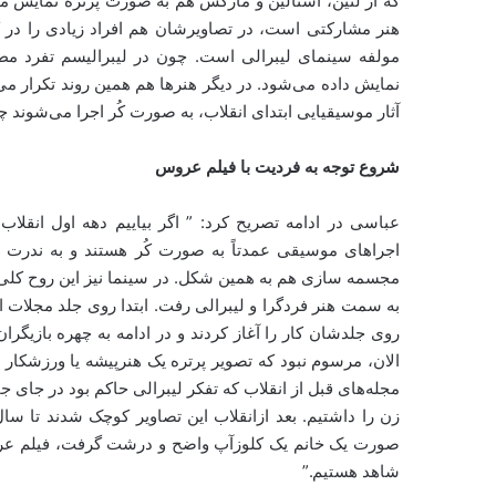
که از لنین، استالین و مارکس هم به صورت پرتره نمایش می
هنر مشارکتی است، در تصاویرشان هم افراد زیادی را در ک
مولفه سینمای لیبرالی است. چون در لیبرالیسم تفرد 
نمایش داده می‌شود. در دیگر هنرها هم همین روند تکرار می
آثار موسیقیایی ابتدای انقلاب، به صورت کُر اجرا می‌شوند چ
شروع توجه به فردیت با فیلم عروس
عباسی در ادامه تصریح کرد: ” اگر بیاییم دهه اول انقلا
اجراهای موسیقی عمدتاً به صورت کُر هستند و به ندرت تک
مجسمه سازی هم به همین شکل. در سینما نیز این روح کلی دید
به سمت هنر فردگرا و لیبرالی رفت. ابتدا روی جلد مجلات ای
روی جلدشان کار را آغاز کردند و در ادامه به چهره بازیگ
الان، مرسوم نبود که تصویر پرتره یک هنرپیشه یا ورزشکار ر
مجله‌های قبل از انقلاب که تفکر لیبرالی حاکم بود در جای
صورت یک خانم یک کلوزآپ واضح و درشت گرفت، فیلم عروس ب
شاهد هستیم.”