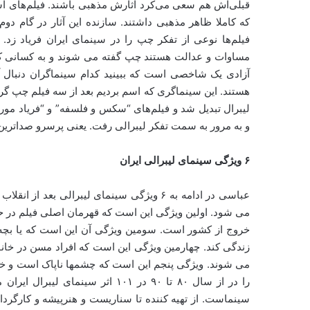
قبلی‌اش هم سعی می‌کرد آثارش مذهبی باشند. فیلم‌های است
که کاملا ظاهر مذهبی داشتند. سازنده این آثار در گام د
فیلم‌ها نوعی از تفکر چپ را در سینمای ایران فریاد زد
مساوات و عدالت هستند چپ گفته می شوند و به کسانی که
آزادی یک شاخصی است که ببینید کدام سینماگران دنبال آ
هستند. این سینماگری که اسم بردیم بعد از سه فیلم چپ گرایا
لیبرال تبدیل شد و فیلم‌های “سکس و فلسفه” و “فریاد م
و به مرور به سمت تفکر لیبرالی رفت. یعنی پرسرو صداترین
۶ ویژگی سینمای لیبرالی ایران
می شود. اولین ویژگی این است که قهرمان اصلی فیلم در 
خروج از کشور است. سومین ویژگی آن این است که یا بچه ن
زندگی کند. چهارمین ویژگی این است که افراد مسن در خانوا
را در از سال ۸۰ تا ۹۰ در ۱۰۱ اثر 
سینماست. از تهیه کننده تا سناریست و هنرپیشه و کارگردا