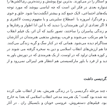
کار را در می‌آورند. بدترین نوع پوشش و زننده‌ترین ری‌اکشن‌ها را
جشنواره بعدی در فکر این است که چه لباسی بپوشد که مورد توجه
بکه‌های اجتماعی، لایک جمع کند و بیشتر انگشت‌نما شود. خلق و خوی
 و فردگرا، امروزه با اصطلاح سلبریتی و با مفهوم زیست لاکچری و
 تعدادی از این هنرمندان را دیدید که با این ادا اطوار و رفتارها و
ندگی پیامبران را ساختند، تصور نکنید که آن اثر، یک فیلم انقلاب
ا هم مرتکب می‌شوند و فریب پوشش مذهبی هنرمندان در آثارشان
نستاگرام دیده می‌شود. همانی که در کنار سگ و گربه زندگی می‌کنند.
ا هم ارزش‌های انقلاب اسلامی و دین به سخره گرفته می شوند در
ر کوزه همان تراود که در اوست. از یک هنرمندی که در دورنش باور به
و از فرد با باور مارکسیستی هم انتظار هنر لیبرالی نمی‌رود و از
و دگردیسی داشت
 چند مرحله دگردیسی را در زندگی هنریش، بعد از انقلاب طی کرده
ته شده بود گفت:” یک هنرمند مدعی انقلاب اسلامی که بعدا به خارج
بود. فیلم‌های دستفروش، عروسی خوبان و بایسیکل ران . در آثار