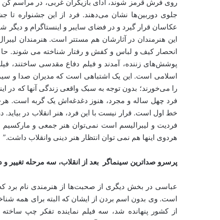
روی فرش قرمز شوند، ادای بازیگران غربی، در مراسم کن و اس
جلوی دوربین‌ها نشان می‌دهند. فرد از این جشنواره تا 
عکاسان قرار گیرد و در فضای سایبر و اینستاگرام و دیگر ش
این هنرمندان در آثارشان هم مستتر است. هنرمندان لیبرال
انحصار کیف و لباس و کفش و رفتار شناخته می شوند. حالا اگر
پوشش‌های زننده، آمدند و فیلم دفاع مقدسی ساختند، فیلم ز
اسلامی است. این یک اشتباهی است که مدیران صدا و سیم
را می‌خورند؛ بدون توجه به سبک واقعی زندگی آنها که در ای
فرد چهل ساله و مجرد، هنوز دغدغه‌اش یک گربه است. هرج
خط اول است. قرار نیست با این فرد، هنر انقلاب در بیاید. د
فردیت و لیبرالیسم است نمی‌توان هنر جمعی و مارکسیم دید 
هردوی اینها هم نمی توان انتظار هنر دینی وانقلاب داشت.”
پرسرو صداترین سینماگر بعد از انقلاب، سه مرحله تغییر 
عباسی در بخش دیگری از صحبت‌ها از هنرمندی نام برد که
است. وی بدون اسم بردن از ایشان که البته برای همه شناخ
از کشور پنهانده شد، سه فیلم نماینده تفکر چپ ساخته 