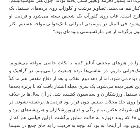
‌دادند بسیار دفرمه وتغییر شکل یافته بودند. چون هنر سوسیالیسم،
نار هم می‌بینید. تصاویر درشت و کلوزآپ روی پرده‌های سینما، یک
مطرح است. قاب روی کلوزآپ یک شخص بسته می‌شود و فردیت او
‌شود. فی المثل در موسیقی لیبرالی با تک‌خوانی مواجه هستیم. اکثر
ون برگرفته از هنر مارکسیستی وتوده‌ای بود.”
ب را در هنرهای مختلف آنالیز کنیم با نکات خاصی مواجه می‌شویم.
‌خوانی داریم. در نقاشی‌ها توده جمعیت را می‌بینم. در گرافیک و
ه می شود. اما از دهه دوم انقلاب و بعد از دفاع مقدس هنر ما کلاً
ن تغییر دیده می‌شود. یک سری مجله انتشار یافت که با پرتره بچه‌ها
ران سینما، ورزشکاران و سیاسیون کشیده شد. در آن سال‌ها بر خلاف
ا روی جلد مجلات ببینیم. چون قرار بود فردیت‌ها برجسته نشوند. در
 جای نشریات عکس تمام رنگی و قدی ورزشکاران و هنرپیشه‌های مرد و
زن را داشتیم. بعد ازانقلاب این تصاویر کوچک شدند تا سال ۶۸ که روند دوباره به حالت سابق برگشت. اولین فیلمی هم که از
ود. از اینجا به بود که توجه به فردیت را به جای جمع در سینما