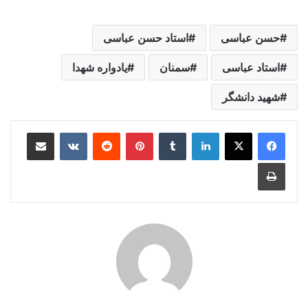
حسن عباسی
استاد حسن عباسی
استاد عباسی
سمنان
یادواره شهدا
شهید دانشگر
لینکدین
‫تامبلر
‫پین‌ترست
‫رددیت
‫VKontakte
اشتراک گذاری از طریق ایمیل
چاپ