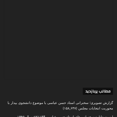
مطالب پربازدید
گزارش تصویری؛ سخنرانی استاد حسن عباسی با موضوع دانشجوی بیدار با
محوریت انتخابات مجلس
(۱۵۸,۶۴۷)
لیست دانلود سخنرانی های استاد حسن عباسی &#۸۲۱۱; سال ۱۳۹۵