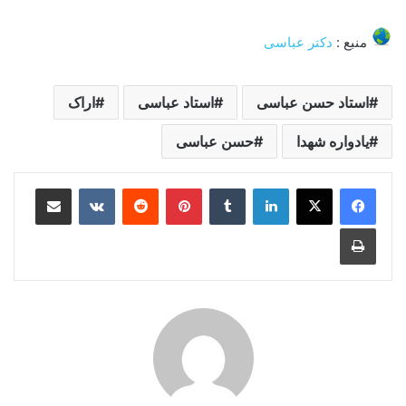
منبع :
دکتر عباسی
استاد حسن عباسی
استاد عباسی
اراک
یادواره شهدا
حسن عباسی
لینکدین
‫تامبلر
‫پین‌ترست
‫رددیت
‫VKontakte
اشتراک گذاری از طریق ایمیل
چاپ