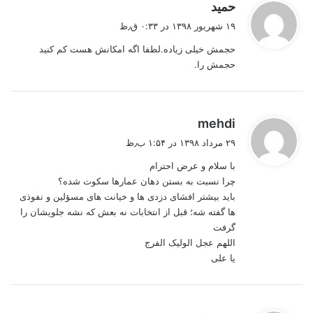
گ
حمید
ف
۱۹ شهریور ۱۳۹۸ در ۰:۳۳ ق٫ظ
ت
حجمش خیلی زیاده.لطفا اگه امکانش هست کم کنید
:
حجمش را.
گ
mehdi
ف
۲۹ مرداد ۱۳۹۸ در ۱:۵۴ ب٫ظ
ت
با سلام و عرض احترام
:
چرا نسبت به بستن دهان عمارها سکوت شده؟
باید بیشتر افشای دزدی ها و خیانت های مسؤلین و نفوذی
ها گفته شه؛ قبل از انتخابات نه بعش که نشه جلویشان را
گرفت
اللهم عجل الولیک الفرج
یا علی