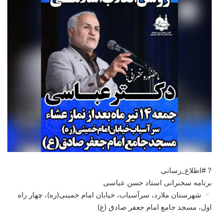
? #اطلاع_رسانی
برنامه سخنرانی استاد حسن عباسی
شهرستان ملارد، سرآسیاب، خیابان امام خمینی(ره)، چهار راه
اول، مسجد جامع امام جعفر صادق (ع)