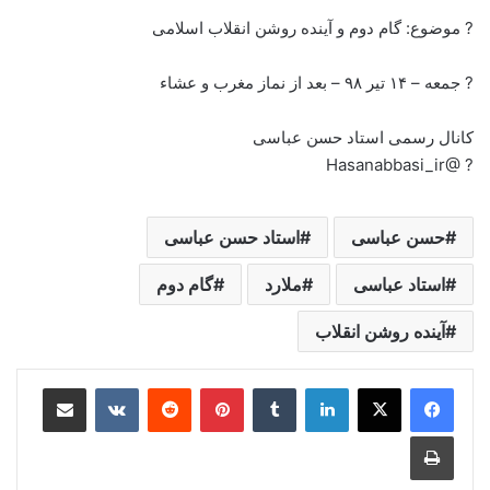
? موضوع: گام دوم و آینده روشن انقلاب اسلامی
? جمعه – ۱۴ تیر ۹۸ – بعد از نماز مغرب و عشاء
کانال رسمی استاد حسن عباسی
? @Hasanabbasi_ir
حسن عباسی
استاد حسن عباسی
استاد عباسی
ملارد
گام دوم
آینده روشن انقلاب
لینکدین
‫تامبلر
‫پین‌ترست
‫رددیت
‫VKontakte
اشتراک گذاری از طریق ایمیل
چاپ