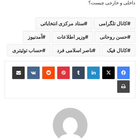
داخلی و خارجی چیست؟
کانال تلگرامی
ستاد مرکزی انتخاباتی
حسن روحانی
وزیر اطلاعات
آمدنیوز
کانال فیک
ناصر اسلامی فرد
حساب توئیتری
لینکدین
‫تامبلر
‫پین‌ترست
‫رددیت
‫VKontakte
اشتراک گذاری از طریق ایمیل
چاپ