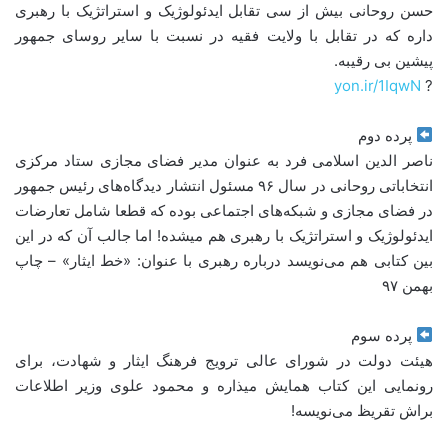
حسن روحانی بیش از سی تقابل ایدئولوژیک و استراتژیک با رهبری
داره که در تقابل با ولایت فقیه در نسبت با سایر روسای جمهور
پیشین بی رقیبه.
yon.ir/1IqwN
?
پرده دوم
ناصر الدین اسلامی فرد به عنوان مدیر فضای مجازی ستاد مرکزی
انتخاباتی روحانی در سال ۹۶ مسئول انتشار دیدگاه‌های رئیس جمهور
در فضای مجازی و شبکه‌های اجتماعی بوده که قطعا شامل تعارضات
ایدئولوژیک و استراتژیک با رهبری هم میشده! اما جالب آن که در این
بین کتابی هم می‌نویسد درباره رهبری با عنوان: «خط ایثار» – چاپ
بهمن ۹۷
پرده سوم
هیئت دولت در شورای عالی ترویج فرهنگ ایثار و شهادت، برای
رونمایی این کتاب همایش میذاره و محمود علوی وزیر اطلاعات
براش تقریظ می‌نویسه!