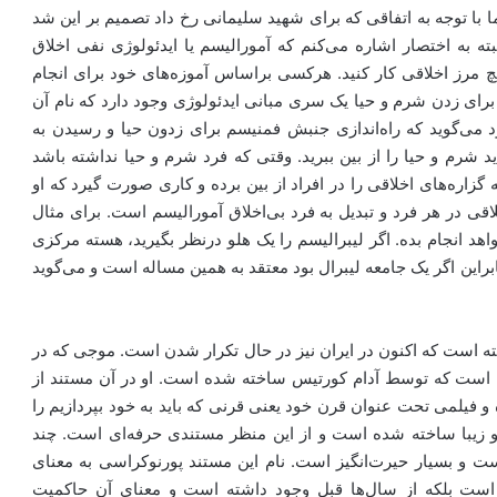
 اما با توجه به اتفاقی که برای شهید سلیمانی رخ داد تصمیم بر این شد
 به اختصار اشاره می‌کنم که آمورالیسم یا ایدئولوژی نفی اخلاق
 مرز اخلاقی کار کنید. هرکسی براساس آموزه‌های خود برای انجام
. برای زدن شرم و حیا یک سری مبانی ایدئولوژی وجود دارد که نام آن
 می‌گوید که راه‌اندازی جنبش فمنیسم برای زدون حیا و رسیدن به
شرم و حیا را از بین ببرید. وقتی که فرد شرم و حیا نداشته باشد
اره‌های اخلاقی را در افراد از بین برده و کاری صورت گیرد که او
قی در هر فرد و تبدیل به فرد بی‌اخلاق آمورالیسم است. برای مثال
اهد انجام بده. اگر لیبرالیسم را یک هلو درنظر بگیرید، هسته مرکزی
راین اگر یک جامعه لیبرال بود معتقد به همین مساله است و می‌گوید
شته است که اکنون در ایران نیز در حال تکرار شدن است. موجی که در
ود» است که توسط آدام کورتیس ساخته شده است. او در آن مستند از
رار داده و فیلمی تحت عنوان قرن خود یعنی قرنی که باید به خود بپردازیم را
و زیبا ساخته شده است و از این منظر مستندی حرفه‌ای است. چند
و بسیار حیرت‌انگیز است. نام این مستند پورنوکراسی به معنای
 است بلکه از سال‌ها قبل وجود داشته است و معنای آن حاکمیت