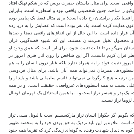
اقعی است. برای مثال داستان حضرت یونس که در شکم نهنگ افتاد
وکیو را ساخت چنین شخصیتی واقعی نبود و اسطوره‌ است. بنابراین
را فقط یکبار برایشان رخ داده است؛ برای مثال فقط یک پیامبر بوده
عون هدایت کرده است، یک نفر بوده است که عصایش را به دریا زده
قرار داده است. با این حال از این اتفاق‌های واقعی ده‌ها و صدها
و محصول تخیل هنرمندان هستند. این که شیوه قصه‌گویی قرآن
ستان می‌گوییم تا قلبت تثبیت شود، برای این است که عمق وجود او
نظر قرآن کریم دانست. اگر این شاخص را روی آثار هنری امروز در
مروز تثبیت فواد را به همراه ندارد بلکه غبار درون انسان را به هم
اسطوره‌ها، همزمان نمی‌تواند همه آنان باشد. برای مثال فردوسی
ن ترتیب، هیچ کارگردانی نمی‌تواند قاسم سلیمانی باشد و باید او را
ی نسبت به همه اسطوره‌های غیرواقعی، حقیقت است. او در همه
ت، یک پدر و همسر تراز است و … با همین استدلال یک قهرمان فوتبال
 لزوما تراز نیست.
که بگویم اگر چگوارا انسان تراز مارکسیسم است یا لیونل مسی تراز
است. علاوه بر این باید نزدیک به حق بودن خود را به منحصه ظهور
نند قاسم سلیمانی که ۴۱ سال کوه به کوه به دنبال شهادت رفت، به گونه‌ای زندگی کرد که تقریبا همه جنود