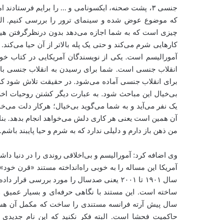
جنسی ۳، پشت صحنه، ایکسونامی و … را برایم فرستادند
که موضوع عوض شده و سینمای ترور را بررسی کنیم. البته
چیزی است که به شما اجازه می‌دهد بدون درنظرگرفتن هیچ
کارهایی شرم می‌کند و حتی یک پله بالاتر از آن حیا می‌کند
آمورالیسم است. یکی از نویسندگان آمریکایی در کتاب خود
انقلاب جنسی است. شما برای رسیدن به انقلاب جنسی باید 
برای انقلاب جنسی آماده می‌شود. در حقیقت تلاش شود که گز
بی‌خیال این مباحث شود. به عبارت دیگر کشتن روحیات اخلا
یک نفر می‌آید و به شما می‌گوید بی‌خیال؛ هرکار دلت می‌خو
آن همین است یعنی هر کاری دلش می‌خواهد انجام بدهد. بناب
من ذهن باز دارم و دلیلی ندارد که به شرم و حیا پایبند باشم.
وی اضافه کرد: آمورالیسم و بی‌اخلاقی روندی را در دنیا دا
آمریکا این مساله را به خوبی راه‌انداخته مستند «قرن خ
سال ۱۹۰۱ تا ۲۰۰۱ یعنی صدسال را مورد بررسی ق
ساخته است. این مستند با نگاهی حرفه‌ای و بسیار عمیق 
سال پیش آرته فرانسه مستندی را ساخت که مکمل آن هست 
حاکمیت فحشا است. البته فکر نکنید که این نام جدیدی