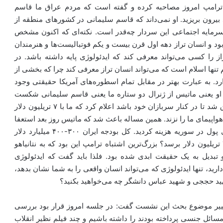
رامپ امروز مصاحبه کرده و گفته است که مردم عراق ما قاسم
د بیرون بریزید. او نمی‌داند که قاسم سلیمانی در کشورهای منطقه از
سرمایه اجتماعی این سردار چه‌قدر است. نکته‌ای که اکنون مشخص
 و انسان تراز دهه اول قرن بیست و یکم فوتبالیست‌ها و هنرمندان
 را کسی می‌تواند معرفی کند که ایدئولوژی پایه داشته باشد. در
تنها اسلام است که می‌تواند انسان تراز معرفی کند چرا که بخشی از
د. به عبارت بهتر در مقابل تمام اسطوره‌های آمریکا حقیقتی وجود
ه او یعنی ماتیس از ژنرال دو ستاره ما یعنی قاسم سلیمانی شکست
خورد. ترامپ زمانی که برای کریسمس سال قبل وارد عراق شد تا در کنار سربازان خود باشد اعلام کرد که ما با ۷ تریلیون دلار
واپیمای ما را نزند. همین مساله باعث شد که ماتیس روز بعد استعفا
بدهد. این مساله پاسخی به کسانی است که می‌گفتند کلی پول در سوریه هزینه کردید. کل بودجه ایران ۳۰۰-۴۰۰ میلیارد دلار
است؛ چند سال باید این هزینه را روی هم بگذارید که به ۷ تریلیون دلار برسد؟ بزرگ‌ترین اشتباه ترامپ این بود که به نتانیاهو
 تبدیل به یک حقیقت ابدی شده بود. فلذا باید گفت که ایدئولوژی
د، تنها ایدئولوژی که می‌تواند انسان واقعی را به شما نشان بدهد،
ید حججی و شهید عباس دانشگر چه می‌خواهید بکنید؟‌
یر موضوع بحث این نشست گفت: در جلسه امروز قرار بود بررسی
سائل جنسی پرداخته بودند را داشته باشیم و چند فیلم نظیر انقلاب