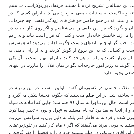
 این مساله را تشریح کرده تا مستند حرفه‌ای پورنوکراسی می‌بینیم
 و حاکمیت نفاسانیات جمعی به وجود می‌آید. بنابراین کسی که در
یاید و ببیند که در جمع حاضر خواهش‌های زودگذر نفسی چه چیزهایی
ن و بگوید که من این طیف را می‌شناسم و اگر روی کار بیایند،‌ در
 می‌زند خانمش خانه‌دار است و کسی که قرار است بیاید و به زعم
ت. خب اگر او چنین ایده‌ای داشت چگونه اجازه می‌دهد که همسرش
 و کسانی که به این دروغ او گوش کردند و به او رای دادند، به
ان دیوار بکشند و ما را از هم جدا کنند. بنابراین بهتر است به آن یکی
گویند به وزیر امور خارجه‌ات بگو برایمان فلانی را بیاورد. در انتهای
معی وجود ندارد.
ه انقلاب جنسی در کشورمان گفت: اولین مستند در این زمینه در
 ساخته شد. در این فیلم می‌بینید که چگونه فحشا شکل می‌گیرد و
مردم به آن نزدیک می‌شوند که البته گفته می‌شود به دلیل فقر است. حال این ماجرا به سال ۹۶ ختم شد؛ جایی که اطلاعات سپاه
از آنجا به بعد بود که نام مستند به «پول و پورن» تغییر پیدا کرد.
ورن شده و فرد نه به خاطر فقر بلکه به دلیل پول به سراغش می‌رود.
یکی از اعضای همان گروه می‌گفت که وقتی ما را می‌خواستند به دوبی ببرند می‌گفتند که اگر ۶ ماه کار کنید در تلویزیون‌های
راین آقای ده‌نمکی در فیلم مستند خود دروازه فحشا را فقر گرفت و