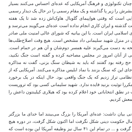
چنان تکنولوژی و فرهنگ آمریکایی که عده‌ای احساس می‌کنند بسیار
شرش را زیر پا گذاشته و یک مقام رسمی را در حال یک دیدار رسمی
ایی است که وقتی هواپیمای گلوبال هاوک‌اش زده شد تا یک هفته
‌زنم و … اما هیچ غلطی نکرد. اکنون که ۲۴ ساعت گذشته و ایران کاری انجام نداده است عده‌ای می‌گویند می‌ترسد و
 اسلامی ایران است. با این بیانیه که شورای عالی امنیت ملی صادر
ان در منزل شهید سلیمانی داد مشخص است. هیچ وقت اصلاح‌طلب‌ها
لحه به دست می‌گیرند علیه همسر دوم‌شان و آن هم در حمام است.
کی از آنان امروز در مجلس مصاحبه کرده و گفته است جنگ نکنید،
ه حج رفته بود گفتند که باید به شیطان سنگ بزنی، گفت نه مذاکره
 این که سنگ بزنند با نماد ابلیس مذاکره می‌کنند. آمریکایی که از
ظامی تراز زدیم که یک جنگ واقعی بود. حال اینکه در یک برخورد
 مکررا توئیت بزنید فایده ندارد. شهید سلیمانی کسی بود که تروریست
در نطق انتخاباتی خود اعلام کرده بود که هیلاری کیلینتون داعش را
جمعش کردیم.
 بیان داشت: عده‌ای آمریکا را بزرگ می‌بینند اما خدای ما بزرگتر
 دلیل آن هم این است که در دوره هیچ پیامبری ۴۱ سال حکومت دینی شکل نگرفت اما اکنون شکل گرفت، در دوره هیچ
امامی ۴۱ سال حکومت دینی شکل نگرفت اما اکنون شکل گرفت و … در تمام این ۴۱ سال نیز وظیفه آمریکا این بوده است که