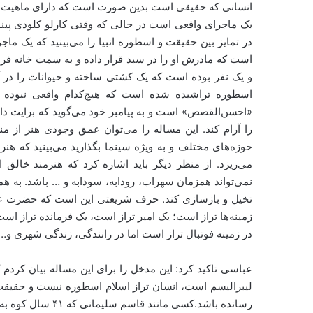
انسانی که حقیقی است بدین صورت است که دارای ماهیت و
یک ماجرای واقعی است در حالی که وقتی کارلو کلودی پین
در تمایز بین حقیقت و اسطوره انبیا را می‌بینید که یک ماج
است که مادرش او را در سبد قرار داده و به سمت خانه فر
و یک نفر بوده است که یک کشتی ساخته و حیوانات را در آن 
اسطوره تراشیده شده است که هیچ‌کدام واقعی نبوده 
«احسن‌القصص» است و به پیامبر خود می‌گوید که برایت دا
را آرام کند. این مساله را می‌توان عمق وجودی هنر از م
حوزه‌های مختلف و به ویژه سینما بگذارید می‌بینید که هنر ا
می‌ریزد. از منظر دیگر باید اشاره کرد که هنرمند خالق 
نمی‌تواند همزمان سهراب، رودابه، سودابه و … باشد. به همی
تخیل و بازسازی کند. حرف شریعتی این است که حضرت عل
زمینه‌ها تراز است؛ یک امیر تراز است، یک فرمانده تراز اس
در زمینه فوتبال تراز است اما در رانندگی،‌ زندگی شهری و…
عباسی تاکید کرد: این مدخل را برای این مساله بیان کردم 
لیبرالیسم است، انسان تراز اسلام اسطوره نیست و حقیقت 
رسانده باشد.کسی ما