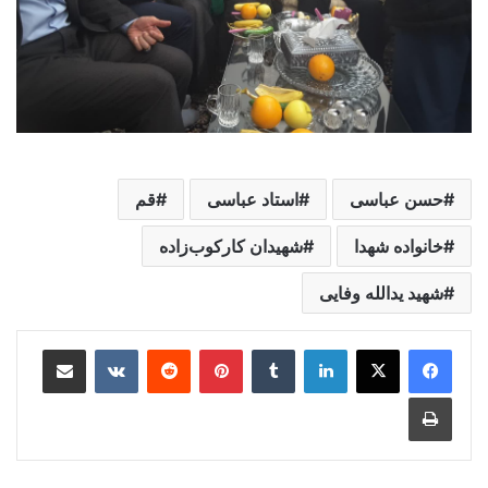
حسن عباسی
استاد عباسی
قم
خانواده شهدا
شهیدان کارکوب‌زاده
شهید یدالله وفایی
لینکدین
‫تامبلر
‫پین‌ترست
‫رددیت
‫VKontakte
اشتراک گذاری از طریق ایمیل
چاپ