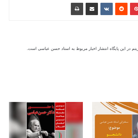
ر
‫پین‌ترست
‫رددیت
‫VKontakte
اشتراک گذاری از طریق ایمیل
چاپ
ریتم در این پایگاه انتشار اخبار مربوط به استاد حسن عباسی است.