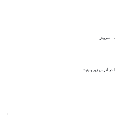
گپ | سروش