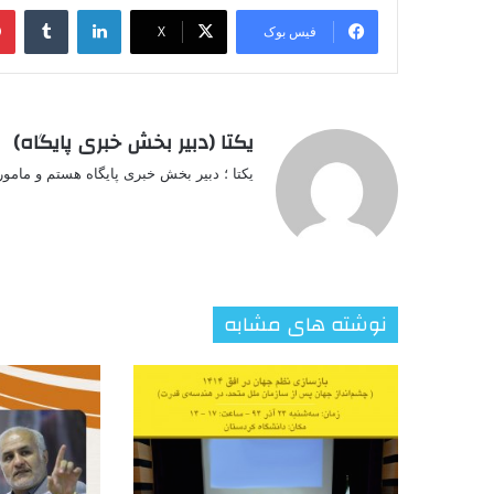
لینکدین
‫تامبل
فیس بوک
X
یکتا (دبیر بخش خبری پایگاه)
یکتا ؛ دبیر بخش خبری پایگاه هستم و مامو
نوشته های مشابه