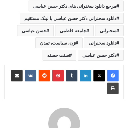
مرجع دانلود سخنرانی های دکتر حسن عباسی
دانلود سخنرانی دکتر حسن عباسی با لینک مستقیم
سخنرانی
جامعه فاطمی
حسن عباسی
دانلود سخنرانی
زن، سياست، تمدن
دکتر حسن عباسی
سنت حسنه
لینکدین
‫تامبلر
‫پین‌ترست
‫رددیت
‫VKontakte
اشتراک گذاری از طریق ایمیل
چاپ