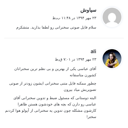
گ
سیاوش
ف
۲۳ مهر ۱۳۹۴ در ۱۱:۴۸ ب٫ظ
ت
سلام فایل صوتی سخنرانی رو لطفا بذارید. متشکرم
:
گ
ali
ف
۲۳ مهر ۱۳۹۴ در ۷:۰۱ ق٫ظ
ت
آقای عباسی یکی از بهترین و بی نظم ترین سخنرانان
:
کشورن متاسفانه
چطور ممکنه فایل متنی سخنرانی ایشون زودتر از صوتی
تصویریش میاد بیرون
البته دوستانی که مسئول ضبط و تدوین سخنرانی آقای
عباسی رو دارن که بچه های خودشون هستن ظاهرا
کارشون مشکله چون تدوین یه سخنرانی از آپولو هوا کردنم
سختر!