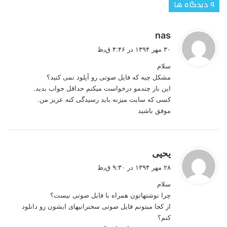
‫۹ دیدگاه ها
گ
nas
ف
۳۰ مهر ۱۳۹۴ در ۴:۴۶ ق٫ظ
ت
سلام
:
مشکل چیه که فایل صوتی رو آپلود نمی کنید؟
این بار چندمو درخواست میکنم حداقل جواب بدید.
کسی که سایت میزنه باید رسیدگی کنه عزیز من.
موفق باشید
گ
یحیی
ف
۲۸ مهر ۱۳۹۴ در ۹:۳۰ ق٫ظ
ت
سلام
:
چرا نوشتهاتون همراه با فایل صوتی نیست؟
از کجا میتونم فایل صوتی سخنرانیهای ایشون رو دانلود
کنم؟