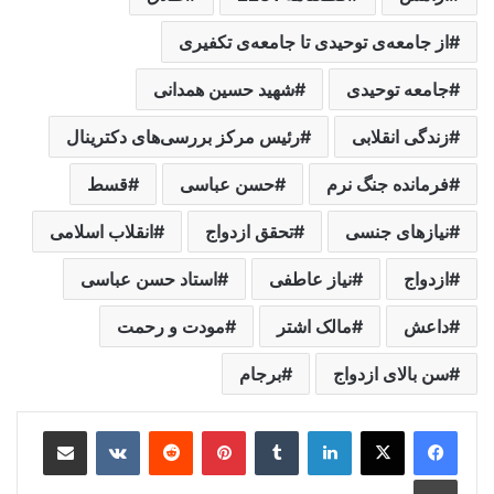
از جامعه‌ی توحیدی تا جامعه‌ی تکفیری
جامعه توحیدی
شهید حسین همدانی
زندگی انقلابی
رئیس مرکز بررسی‌های دکترینال
فرمانده جنگ نرم
حسن عباسی
قسط
نیازهای جنسی
تحقق ازدواج
انقلاب اسلامی
ازدواج
نیاز عاطفی
استاد حسن عباسی
داعش
مالک اشتر
مودت و رحمت
سن بالای ازدواج
برجام
لینکدین
‫تامبلر
‫پین‌ترست
‫رددیت
‫VKontakte
اشتراک گذاری از طریق ایمیل
چاپ