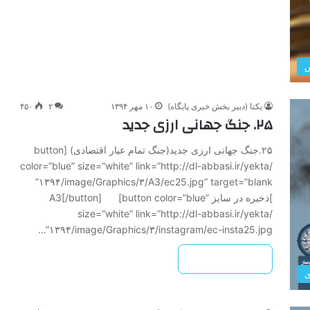
ش
یکتا (دبیر بخش خبری پایگاه)
۱۰ مهر ۱۳۹۴
۲
۴۵۰
۲۵. جنگ جهانی ارزی جدید
۲۵.جنگ جهانی ارزی جدید(جنگ تمام عیار اقتصادی) [button
color=”blue” size=”white” link=”http://dl-abbasi.ir/yekta/
۱۳۹۴/image/Graphics/۳/A3/ec25.jpg” target=”blank”
]ذخیره در سایز A3[/button] [button color=”blue”
size=”white” link=”http://dl-abbasi.ir/yekta/
۱۳۹۴/image/Graphics/۳/instagram/ec-insta25.jpg”…
بیشتر بخوانید »
ی