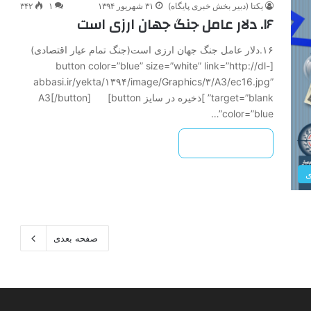
یکتا (دبیر بخش خبری پایگاه)
۳۱ شهریور ۱۳۹۴
۱
۳۴۲
۱۶. دلار عامل جنگ جهان ارزی است
۱۶.دلار عامل جنگ جهان ارزی است(جنگ تمام عیار اقتصادی)
[button color=”blue” size=”white” link=”http://dl-
abbasi.ir/yekta/۱۳۹۴/image/Graphics/۳/A3/ec16.jpg”
target=”blank” ]ذخیره در سایز A3[/button] [button
color=”blue”…
بیشتر بخوانید »
ی
صفحه بعدی