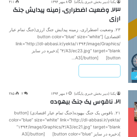
یکتا (دبیر بخش خبری پایگاه)
۸ مهر ۱۳۹۴
۴۱۱
۲۳. وضعیت اضطراری، زمینه پیدایش جنگ
ارزی
۲۳. وضعیت اضطراری، زمینه پیدایش جنگ ارزی(جنگ تمام عیار
اقتصادی) [button color=”blue” size=”white”
link=”http://dl-abbasi.ir/yekta/۱۳۹۴/image/Graphics/
۳/A3/ec23.jpg” target=”blank” ]ذخیره در سایز
A3[/button] [button…
بیشتر بخوانید »
ی
یکتا (دبیر بخش خبری پایگاه)
۶ مهر ۱۳۹۴
۲
۳۸۵
۲۱. ناقوس یک جنگ بیهوده
۲۱. ناقوس یک جنگ بیهوده(جنگ تمام عیار اقتصادی) [button
color=”blue” size=”white” link=”http://dl-abbasi.ir/yekta/
۱۳۹۴/image/Graphics/۳/A3/ec21.jpg” target=”blank”
]ذخیره در سایز A3[/button] [button color=”blue”