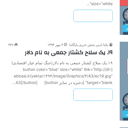
size=”white”…
بیشتر بخوانید »
ی
یکتا (دبیر بخش خبری پایگاه)
۴ مهر ۱۳۹۴
۳۲۲
۱۹. یک سلاح کشتار جمعی به نام دلار
۱۹.یک سلاح کشتار جمعی به نام دلار(جنگ تمام عیار اقتصادی)
[button color=”blue” size=”white” link=”http://dl-
abbasi.ir/yekta/۱۳۹۴/image/Graphics/۳/A3/ec19.jpg”
target=”blank” ]ذخیره در سایز A3[/button] [button…
بیشتر بخوانید »
ی