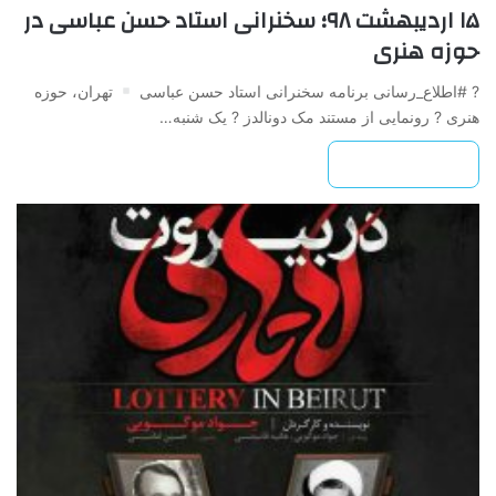
۱۵ اردیبهشت ۹۸؛ سخنرانی استاد حسن عباسی در
حوزه هنری
? #اطلاع_رسانی برنامه سخنرانی استاد حسن عباسی
تهران، حوزه
هنری ? رونمایی از مستند مک دونالدز ? یک شنبه…
بیشتر بخوانید »