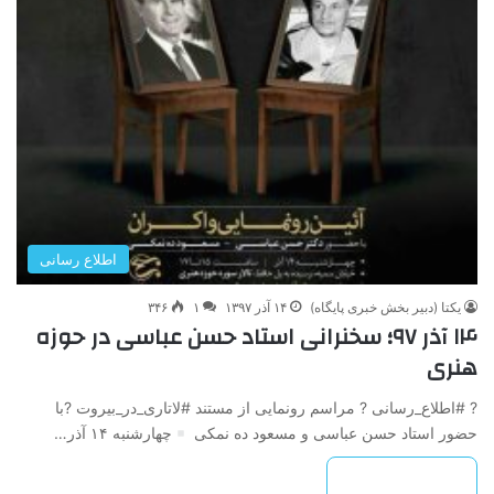
اطلاع رسانی
یکتا (دبیر بخش خبری پایگاه)
۱۴ آذر ۱۳۹۷
۱
۳۴۶
۱۴ آذر ۹۷؛ سخنرانی استاد حسن عباسی در حوزه
هنری
? #اطلاع_رسانی ? مراسم رونمایی از مستند #لاتاری_در_بیروت ?با
حضور استاد حسن عباسی و مسعود ده نمکی
چهارشنبه ۱۴ آذر…
بیشتر بخوانید »