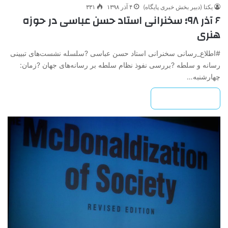
یکتا (دبیر بخش خبری پایگاه)
۴ آذر ۱۳۹۸
۳۳۱
۶ آذر ۹۸؛ سخنرانی استاد حسن عباسی در حوزه
هنری
#اطلاع_رسانی سخنرانی استاد حسن عباسی ?سلسله نشست‌های تبیینی
رسانه و سلطه ?بررسی نفوذ نظام سلطه بر رسانه‌های جهان ?زمان:
چهارشنبه…
بیشتر بخوانید »