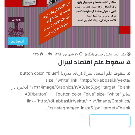
اقتصادی
یکتا (دبیر بخش خبری پایگاه)
۲۰ شهریور ۱۳۹۴
۲
۳۲۵
۵. سقوط علم اقتصاد لیبرال
۵. سقوط علم اقتصاد لیبرال(ربای مدرن) [button color=”blue”
size=”white” link=”http://dl-abbasi.ir/yekta/
۱۳۹۴/image/Graphics/۳/A3/ec5.jpg” target=”blank” ]ذخیره در
سایز A3[/button] [button color=”blue” size=”white”
link=”http://dl-abbasi.ir/yekta/۱۳۹۴/image/Graphics/
۳/instagram/ec-insta5.jpg” target=”blank”…
بیشتر بخوانید »