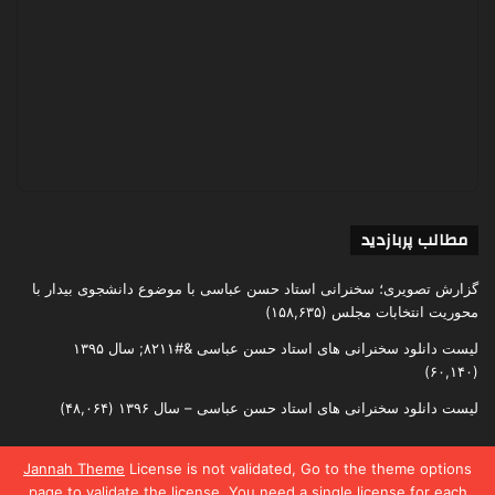
مطالب پربازدید
گزارش تصویری؛ سخنرانی استاد حسن عباسی با موضوع دانشجوی بیدار با
محوریت انتخابات مجلس
(۱۵۸,۶۳۵)
لیست دانلود سخنرانی های استاد حسن عباسی &#۸۲۱۱; سال ۱۳۹۵
(۶۰,۱۴۰)
لیست دانلود سخنرانی های استاد حسن عباسی – سال ۱۳۹۶
(۴۸,۰۶۴)
Jannah Theme
License is not validated, Go to the theme options
page to validate the license, You need a single license for each