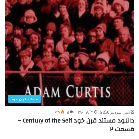
مستند قرن خود
امیر (سردبیر پایگاه)
۴ آبان ۱۳۹۰
۵
۶۴۹
دانلود مستند قرن خود Century of the Self –
قسمت ۲