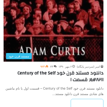
مستند قرن خود
امیر (سردبیر پایگاه)
۶ مهر ۱۳۹۰
۲۴
۹۲۳
دانلود مستند قرن خود Century of the Self
&#۸۲۱۱; قسمت ۱
دانلود مستند قرن خود Century of the Self – قسمت اول با نام ماشین
های شادی مستند قرن دانلود مستند…
بیشتر بخوانید »