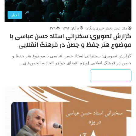
اخبار
یکتا (دبیر بخش خبری پایگاه)
۸ آبان ۱۳۹۶
۳۷۹
گزارش تصویری؛ سخنرانی استاد حسن عباسی با
موضوع هنر حِفظ و حِصن در فرهنگ انقلابی
گزارش تصویری؛ سخنرانی استاد حسن عباسی با موضوع هنر حِفظ و
حِصن در فرهنگ انقلابی (ویژه اعضای خواهر اتحادیه انجمن‌های…
بیشتر بخوانید »