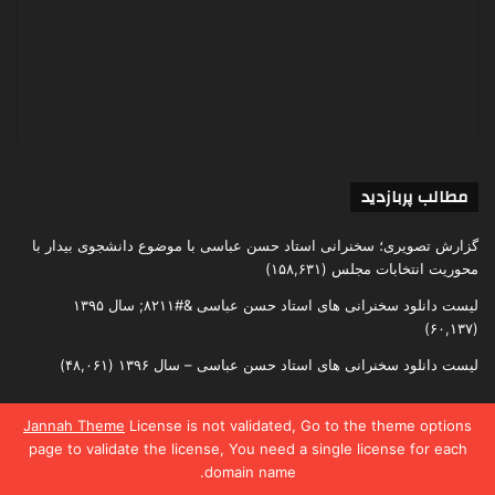
مطالب پربازدید
گزارش تصویری؛ سخنرانی استاد حسن عباسی با موضوع دانشجوی بیدار با
محوریت انتخابات مجلس
(۱۵۸,۶۳۱)
لیست دانلود سخنرانی های استاد حسن عباسی &#۸۲۱۱; سال ۱۳۹۵
(۶۰,۱۳۷)
لیست دانلود سخنرانی های استاد حسن عباسی – سال ۱۳۹۶
(۴۸,۰۶۱)
Jannah Theme
License is not validated, Go to the theme options
page to validate the license, You need a single license for each
تمامی حقوق متعلق به اندیشکده یقین است
domain name.