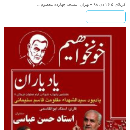
کربلای ۵ ۲۶ دی ۹۸ – تهران، مسجد چهارده معصوم…
بیشتر بخوانید »