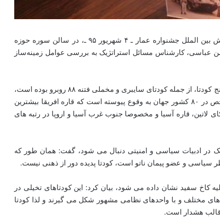
در نشستی که همزمان با اکران فیلم‌های سومین دوره بخش بین الملل جشنواره عمار ـ ۴ شهریور ۹۵ ـ، در سالن سوره حوزه
حسن عباسی، کارشناس مسائل استراتژیک به بررسی عوامل زمینه‌ساز
حسن عباسی با بیان اینکه کشور ایران در صد سال اخیر با پنج کودتا، از جمله کودتای سایبری و مخملی فتنه ۸۸ روبرو بوده است،
اظهار داشت: در صد سال گذشته بیش از ۱۰۰ کودتای شاخص در ۸۰ کشور جهان به وقوع پیوسته است که قاره افریقا بیشترین
ی لاتین، قاره آسیا و مخصوصا جنوب غرب آسیا و اروپا در رتبه های
سیک در ادبیات سیاسی و امنیتی دنبال می شود، گفت: همان طور که
نظر سیاسی و عضو پیمان ناتو است، کودتا پدیده دور از ذهنی نیست.
لیه کاخ سفید نشان داده می شود، بیان کرد: این کودتاهای تخیلی در
های سینمایی مثل سریال «۲۴» در شکل های مختلف و با واحدهای نظامی مشهور شکل می گیرند و لذا کودتا
 قالب هشدار است.