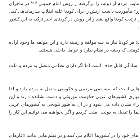
(ره)
یت مردم از دولت را برگرفته از روش امام خمینی
در ماجرای
ر شد: در ۲۱ بهمن ۵۷ که ژنرال «هایزر» مأموریت داشت ارتش را برای کودتا علیه انقلاب سازماندهی کند،
 ترتیب کودتا واقع نشد و این روش در کودتای اخیر ترکیه به این کشور
.
ر کودتا نیاز به سه مولفه و زمینه دارد و این مولفه ها وجود اراده
متی که ریشه در نظام ندارد و عوامل داخلی هستند.
ه سادگی قابل حذف است اما اگر دارای نظامی متصل به مردم و ملت
هایی است که سیستمی مردمی و حکومتی متصل به مردم دارد و لذا
بسیاری کشورهای عربی حکومت موروثی و دست نشانده دارند و این
ا» نشان داده می شود و در آن به طور تلویحی به کشورهای عربی
 را تبدیل به دولت- ملت کردیم و اگر بخواهیم می توانیم این کار را
ای خود را در کشورها اعلام می کنند و در فیلم هایی مانند «غازهای