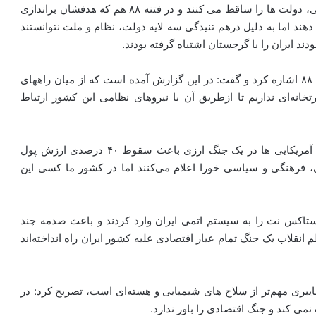
وحشی» نشان می دهند که چگونه با طراحی ارتش خصوصی، دولت ها را ساقط می کنند و در فتنه ۸۸ هم که هدفشان براندازی
 دهند اما به دلیل درهم تنیدگی سه لایه دولت، نظام و ملت نتوانستند
دند ایران را با گرجستان اشتباه گرفته بودند.
عباسی به گزارش منتشر شده از حزب حاکم آمریکا درفتنه ۸۸ اشاره کرد و گفت: در این گزارش آمده است که از میان راههای
انه‌ای نداریم تا ازطریق آن با نیروهای نظامی این کشور ارتباط
وی ادامه داد: همچنین در اسناد منتشرشده آمده است که آمریکایی ها در یک جنگ ارزی باعث سقوط ۴۰ درصدی ارزش پول
، فرهنگی و سیاسی خورا اعلام می‌کنند اما در کشور ما کسی این
ستاکس نت را به سیستم اتمی ایران وارد کردند و باعث صدمه چند
انقلاب یک جنگ تمام عیار اقتصادی علیه کشور ایران راه انداخته‌اند
سایبری مهم‌تر از سلاح های شیمیایی و هسته‌ای است، تصریح کرد: در
ی کند و جنگ اقتصادی را باور ندارد.