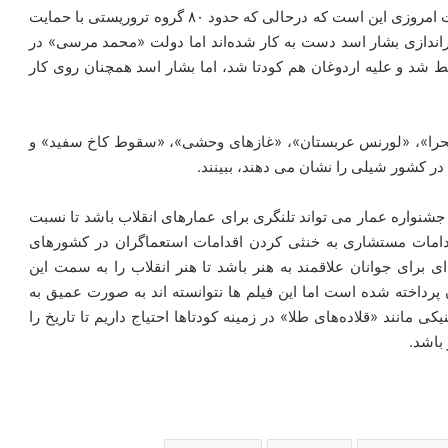
وی اظهار داشت: از شگفتی‌های ساختار قدرت در محاسبات امروزی این است که درحالی که حدود ۸۰ گروه تروریستی با حمایت
براندازی بشار اسد دست به کار شده‌اند اما دولت «محمد مرسی» در
ط شد و علیه اردوغان هم کودتا شد، اما بشار اسد همچنان روی کار
 صحرا»، «لورنس عربستان»، «غازهای وحشی»، «سقوط کاخ سفید» و
 کشور شیلی را نشان می دهند، ببینند.
 جشنواره عمار می تواند تلنگری برای عمارهای انقلاب باشد تا نسبت
اقدامات مستشاری به خنثی کردن اقدامات استعماگران در کشورهای
ی برای جوانان علاقمند به هنر باشد تا هنر انقلاب را به سمت این
ن پرداخته شده است اما این فیلم ها نتوانسته اند به صورت عمیق به
یکی مانند «قلاده‌های طلا» در زمینه کودتاها احتیاج داریم تا تاریخ را
باشد.