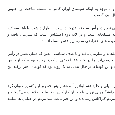
موفق در جهان و با توجه به اینکه سینمای ایران کمتر به سمت مباحث این چنینی
ال نیک گرفت.
ای تغییر در رأس ساختار قدرت دانست و اظهار داشت: بلواها سه لایه
 نه مسلحانه است و در لایه دوم اغتشاش است که سازمان یافته و
ده های اعتراضی سازمان یافته و مسلحانه‌اند.
سلحانه و سازمان یافته و با هدف سیاسی معین که همان تغییر در رأس
ساختار قدرت است، انجام می شوند و غالبا خشونت آمیز و دفعی‌اند اما در فتنه ۸۸ با نوعی از کودتا روبرو بودیم که از جنس
 و این کودتاها در حال تبدیل به یک روند بود که کودتای اخیر ترکیه این
ر شیلی و علیه «سالوادور آلنده»، رئیس جمهور این کشور عنوان کرد
دانشگاههای تهران با جوانان کاراکاس ارتباط و اطلاعات می‌گرفتند و
مردم کاراکاس رساندند و این خبر باعث شد مردم در خیابان ها بمانند