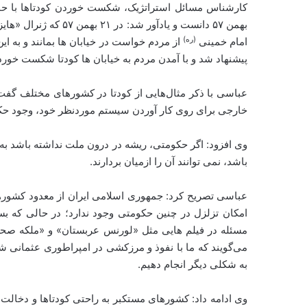
کارشناس مسائل استراتژیک، شکست خوردن کودتاها با حما
بهمن ۵۷ دانست و یادآو
(ره)
امام خمینی
از مردم خواست در خیابان ها بمانند و به این
پیشنهاد شد و با آمدن مردم به خیابان ها کودتا شکست خورد
عباسی با ذکر مثال‌هایی از کودتا در کشورهای مختلف گفت: ه
خارجی برای روی کار آوردن سیستم موردنظر خود، وجود حکو
وی افزود: اگر حکومتی، ریشه در درون ملت نداشته باشد ب
باشد، نمی توانند آن را ازمیان بردارند.
عباسی تصریح کرد: جمهوری اسلامی ایران از معدود کشور
امکان تزلزل در چنین حکومتی وجود ندارد؛ در حالی که 
مسئله در فیلم هایی مثل «لورنس عربستان» و «ملکه صحر
می‌گویند که ما با نفوذ و مرزکشی در امپراطوری عثمانی شما
به شکلی دیگر انجام دهیم.
وی ادامه داد: کشورهای مستکبر به راحتی کودتاها و دخالت ه